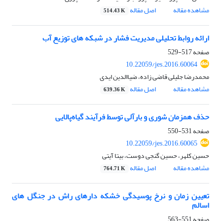
مشاهده مقاله
اصل مقاله
514.43 K
ارائه روابط تحلیلی مدیریت فشار در شبکه های توزیع آب
صفحه
517-529
10.22059/jes.2016.60064
محمدرضا جلیلی قاضی زاده، ضیاالدین ایدی
مشاهده مقاله
اصل مقاله
639.36 K
حذف همزمان شوری و بارآلی توسط فرآیند گیاه‌پالایی
صفحه
531-550
10.22059/jes.2016.60065
حسین کلهر، حسین گنجی دوست، بیتا آیتی
مشاهده مقاله
اصل مقاله
764.71 K
تعیین زمان و نرخ پوسیدگی خشکه دارهای راش در جنگل های
اسالم
صفحه
551-563