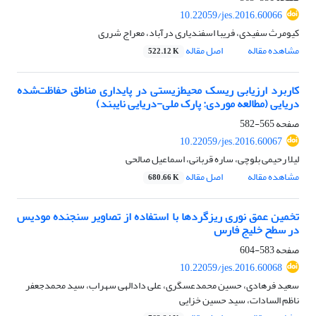
10.22059/jes.2016.60066
کیومرث سفیدی، فریبا اسفندیاری درآباد، معراج شرری
مشاهده مقاله
اصل مقاله
522.12 K
کاربرد ارزیابی ریسک محیط‌زیستی در پایداری مناطق حفاظت‌شده
دریایی (مطالعه موردی: پارک ملی-دریایی نایبند)
صفحه
565-582
10.22059/jes.2016.60067
لیلا رحیمی بلوچی، ساره قربانی، اسماعیل صالحی
مشاهده مقاله
اصل مقاله
680.66 K
تخمین عمق نوری ریزگردها با استفاده از تصاویر سنجنده مودیس
در سطح خلیج فارس
صفحه
583-604
10.22059/jes.2016.60068
سعید فرهادی، حسین محمدعسگری، علی دادالهی سهراب، سید محمدجعفر
ناظم السادات، سید حسین خزایی