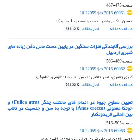
صفحه
475-487
10.22059/jes.2016.60061
حسین ملکوتی، امیر محمدیها، مسعود فیضی نژاد
مشاهده مقاله
اصل مقاله
631.12 K
بررسی آلایندگی فلزات سنگین در پایین دست محل دفن زباله های
شهری اردبیل
صفحه
489-506
10.22059/jes.2016.60062
کبری جعفری، ناصر حافظی مقدس، علیرضا مظلومی، اعظم قزی
مشاهده مقاله
اصل مقاله
701.22 K
تعیین سطوح جیوه در اندام های مختلف چنگر (Fulica atra) و
خوتکا معمولی (Anas crecca) با توجه به سن و جنسیت در تالاب
بین المللی فریدونکنار
صفحه
505-516
10.22059/jes.2016.60063
محسن احمدپور، علیرضا پورخباز، سید محمود قاسمپوری