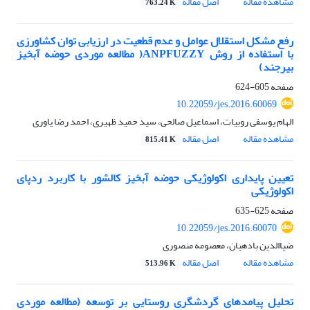
مشاهده مقاله
اصل مقاله
763.24 K
رفع مشکل استقلال عوامل و عدم قطعیت در ارزیابی توان کشاورزی
با استفاده از روش ANPFUZZY( مطالعه موردی حوضه آبخیز
بیرجند)
صفحه
605-624
10.22059/jes.2016.60069
الهام یوسفی روبیات، اسماعیل صالحی، سید حمید ظهیری، احمد رضا یاوری
مشاهده مقاله
اصل مقاله
815.41 K
تعیین پایداری اکولوژیکی حوضه آبخیز کال‎شور با کاربرد ردپای
اکولوژیکی
صفحه
625-635
10.22059/jes.2016.60070
ضیاالدین بادهیان، معصومه منصوری
مشاهده مقاله
اصل مقاله
513.96 K
تحلیل پیامدهای گردشگری روستایی بر توسعه (مطالعه موردی