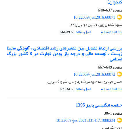
کندوان)
صفحه
637-648
10.22059/jes.2016.60071
سونا شاهی پور، حسین مجتبی زاده
مشاهده مقاله
اصل مقاله
566.89 K
بررسی ارتباط متقابل بین متغیرهای رشد اقتصادی ، آلودگی محیط
زیست ، توسعه مالی و درجه باز بودن تجارت در 8 کشور بزرگ
اسلامی
صفحه
649-667
10.22059/jes.2016.60072
حسن حیدری، معصومه پاشا زانوسی، شیوا کسرایی
مشاهده مقاله
اصل مقاله
673.34 K
خلاصه انگلیسی پاییز 1395
صفحه
1-38
10.22059/jes.2021.331417.1008234
محیط شناسی