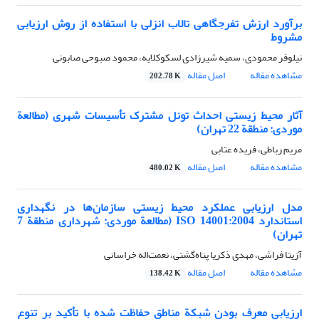
برآورد ارزش تفرجگاهی تالاب انزلی با استفاده از روش ارزیابی
مشروط
نیلوفر محمودی، سمیه شیرزادی لسکوکلایه، محمود صبوحی صابونی
مشاهده مقاله
اصل مقاله
202.78 K
آثار محیط زیستی احداث تونل مشترک تأسیسات شهری (مطالعة
موردی: منطقة 22 تهران)
مریم رباطی، فریده عتابی
مشاهده مقاله
اصل مقاله
480.02 K
مدل ارزیابی عملکرد محیط زیستی سازمان‌ها در نگهداری
استاندارد ISO 14001:2004 (مطالعة موردی: شهرداری منطقة 7
تهران)
آزیتا فراشی، مهدی ذکریا پناه‌گشتی، نعمت‌اله خراسانی
مشاهده مقاله
اصل مقاله
138.42 K
ارزیابی معرف بودن شبکة مناطق حفاظت شده با تأکید بر تنوع