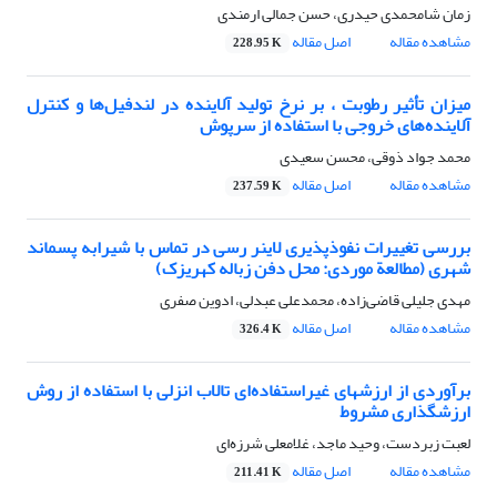
زمان شامحمدی حیدری، حسن جمالی ارمندی
مشاهده مقاله
اصل مقاله
228.95 K
میزان تأثیر رطوبت ، بر نرخ تولید آلاینده در لندفیل‌ها و کنترل
آلاینده‌های خروجی با استفاده از سرپوش
محمد جواد ذوقی، محسن سعیدی
مشاهده مقاله
اصل مقاله
237.59 K
بررسی تغییرات نفوذپذیری لاینر رسی در تماس با شیرابه پسماند
شهری (مطالعة موردی: محل دفن زباله کهریزک)
مهدی جلیلی قاضی‌زاده، محمدعلی عبدلی، ادوین صفری
مشاهده مقاله
اصل مقاله
326.4 K
برآوردی از ارزشهای غیر‌استفاده‌ای تالاب انزلی با استفاده از روش
ارزشگذاری مشروط
لعبت زبردست، وحید ماجد، غلامعلی شرزه‌ای
مشاهده مقاله
اصل مقاله
211.41 K