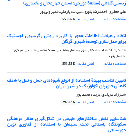
زیستی گیاهی (مطالعة موردی: استان چهارمحال و بختیاری)
علی جعفری، احمد‌رضا یاوری، نبی‌الله یار‌علی، قدیر ولی‌پور
مشاهده مقاله
اصل مقاله
553.66 K
اتخاذ رهیافت اطلاعات محور با کاربرد روش رگرسیون لجستیک
برای مدل‌سازی توسعة شهری گرگان
حمیدرضا کامیاب، عبدالرسول سلمان ماهینی، سید محسن حسینی، مهدی
غلامعلی‌فرد
مشاهده مقاله
اصل مقاله
553.55 K
تعیین تناسب بهینة استفاده از انواع شیوه‌های حمل و نقل با هدف
کاهش جای پای اکولوژیک در شهر تهران
شهرزاد فریادی، پریماه صمد پور
مشاهده مقاله
اصل مقاله
297.07 K
شناسایی نقش ساختارهای طبیعی در شکل‌گیری منظر فرهنگی
سکونتگاه باستانی تخت سلیمان با استفاده از فناوری نوین
دورسنجی