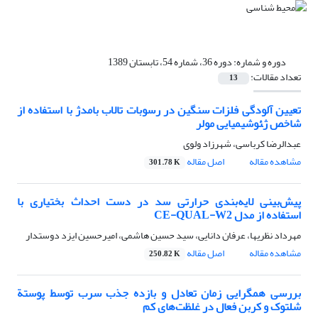
دوره و شماره:
دوره 36، شماره 54، تابستان 1389
تعداد مقالات:
13
تعیین آلودگی فلزات سنگین در رسوبات تالاب بامدژ با استفاده از
شاخص ژ‍ئوشیمیایی مولر
عبدالرضا کرباسی، شهرزاد ولوی
مشاهده مقاله
اصل مقاله
301.78 K
پیش‌بینی لایه‌بندی حرارتی سد در دست احداث بختیاری با
استفاده از مدل CE-QUAL-W2
مهرداد نظریها، عرفان دانایی، سید حسین هاشمی، امیر‌حسین ایزد دوستدار
مشاهده مقاله
اصل مقاله
250.82 K
بررسی همگرایی زمان تعادل و بازده جذب سرب توسط پوستة
شلتوک و کربن فعال در غلظت‌های کم