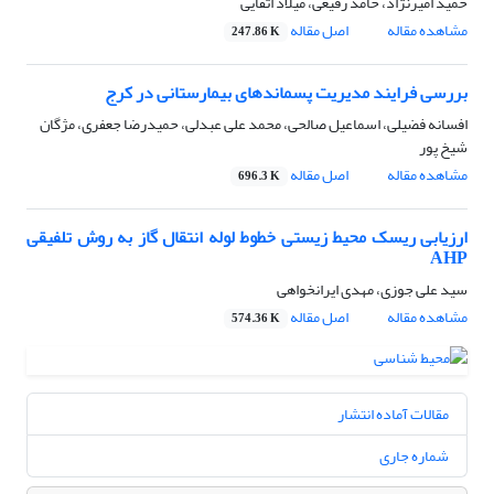
حمید امیرنژاد، حامد رفیعی، میلاد اتقایی
مشاهده مقاله
اصل مقاله
247.86 K
بررسی فرایند مدیریت پسماندهای بیمارستانی در کرج
افسانه فضیلی، اسماعیل صالحی، محمد علی عبدلی، حمیدرضا جعفری، مژگان
شیخ پور
مشاهده مقاله
اصل مقاله
696.3 K
ارزیابی ریسک محیط زیستی خطوط لوله انتقال گاز به روش تلفیقی
AHP
سید علی جوزی، مهدی ایرانخواهی
مشاهده مقاله
اصل مقاله
574.36 K
مقالات آماده انتشار
شماره جاری