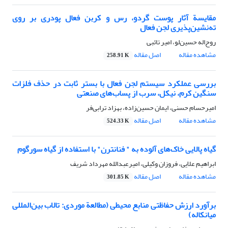
مقایسة آثار پوست گردو، رس و کربن فعال پودری بر روی
ته‌نشین‌پذیری لجن‌ فعال
روح‌اله حسین‌لو، امیر تائبی
مشاهده مقاله
اصل مقاله
258.91 K
بررسی عملکرد سیستم لجن فعال با بستر ثابت در حذف فلزات
سنگین کرم، نیکل، سرب از پساب‌های صنعتی
امیرحسام حسنی، ایمان حسین‌زاده، بهزاد ترابی‌فر
مشاهده مقاله
اصل مقاله
524.33 K
گیاه پالایی خاک‌های آلوده به " فنانترن" با استفاده از گیاه سورگوم
ابراهیم علایی، فروزان وکیلی، امیرعبدالله مهرداد شریف
مشاهده مقاله
اصل مقاله
301.85 K
برآورد ارزش حفاظتی منابع محیطی (مطالعة موردی: تالاب بین‌المللی
میانکاله)