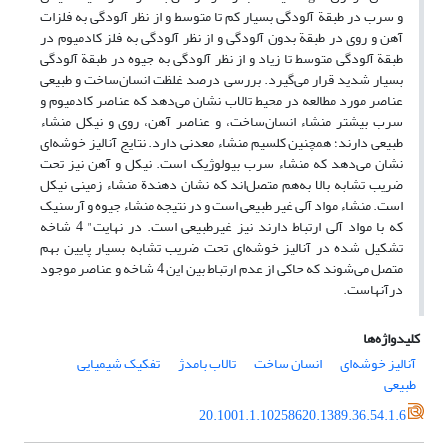
و سرب در طبقة آلودگی بسیار کم تا متوسط و از نظر آلودگی به فلزات
آهن و روی در طبقة بدون آلودگی و از نظر آلودگی به فلز کادمیوم در
طبقة آلودگی متوسط تا زیاد و از نظر آلودگی به جیوه در طبقة آلودگی
بسیار شدید قرار می‌گیرد. بررسی درصد غلظت انسان‌ساخت و طبیعی
عناصر مورد مطالعه در محیط تالاب نشان می‌دهد که عناصر کادمیوم و
سرب بیشتر منشاء انسان‌ساخت، و عناصر آهن، روی و نیکل منشاء
طبیعی دارند؛ همچنین کلسیم منشاء معدنی دارد. نتایج آنالیز خوشه‌ای
نشان می‌دهد که منشاء سرب بیولوژیک است. نیکل و آهن نیز تحت
ضریب تشابه بالا به‌هم متصل‌اند که نشان دهندة منشاء زمینی نیکل
است. منشاء مواد آلی غیر طبیعی است و در نتیجه منشاء جیوه و آرسنیک
که با مواد آلی ارتباط دارند نیز غیر‌طبیعی است. در نهایت" 4 شاخه
تشکیل شده در آنالیز خوشه‌ای تحت ضریب تشابه بسیار پایین بهم
متصل می‌شوند که حاکی از عدم ارتباط بین این 4 شاخه و عناصر موجود
درآنهاست.
کلیدواژه‌ها
آنالیز خوشه‌ای
انسان ساخت
تالاب بامدژ
تفکیک شیمیایی
طبیعی
20.1001.1.10258620.1389.36.54.1.6