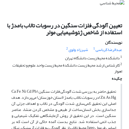
تعیین آلودگی فلزات سنگین در رسوبات تالاب بامدژ با
استفاده از شاخص ژ‍ئوشیمیایی مولر
نویسندگان
2
1
عبدالرضا کرباسی
شهرزاد ولوی
1
دانشکده محیط زیست دانشگاه تهران
2
کارشناس ارشد محیط زیست دانشکدة محیط زیست واحد علوم و تحقیقات
اهواز
چکیده
تحقیق حاضر به بررسی شدت آلودگی فلزات سنگین (Ca ,Fe, Ni, Cd, Pb,
Zn, As, Hg)در رسوبات تالاب بامدژ (استان خوزستان) می‌پردازد. هدف
اصلی این تحقیق کمی‌سازی شدت آلودگی در تالاب و اهداف جزئی آن
جداسازی بخش انسان‌ساخت از طبیعی و مشخص کردن منشاء عناصر
سنگین است. در این تحقیق از روش آزمایشگاهی تفکیک شیمیایی و
جذب اتمی استفاده شد. نتایج بدست آمده حاکی از آن است که بر
اساس فرمول Igeo محیط تالاب از نظر آلودگی به فلزات آرسنیک، نیکل