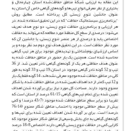
این مقاله به ارزیابی شبکة مناطق حفاظت‌شده استان چهارمحال و
بختیاری از نظر معرفی انواع تیپ‌ها و گونه‌های گیاهی خاص آن استان به
عنوان جانشین تنوع زیستی کل پرداخته است. مطابق روش
"برنامه‌ریزی سیستماتیک حفاظت" که در این تحقیق استفاده شده، در
هر ارزیابی و برنامه‌ریزی حفاظت تنوع زیستی، دو نوع هدف تعریف
می‌‌شود: درصدی از سطح کل منطقة مورد مطالعه که می‌تواند به حفاظت
اختصاص یابد و درصدی از هر عنصر تنوع زیستی، یا جانشین آن که
مورد نظر حفاظت است. در این تحقیق هدف نوع دوم مد نظر بوده و بر
اساس ارزشهای بوم‌شناختی و تهدیدهای موجود برای هر تیپ گیاهی
محاسبه شده است. همچنین یک بار حضور در مناطق حفاظت شده به
عنوان هدف حفاظتی هر یک از گونه‌های گیاهی نادر تعیین شد. از 36
تیپ و 52 گونه نادر گیاهی موجود در استان،19 تیپ و 33 گونه به طور
کلی در مناطق حفاظت شده موجود معرفی نشده‌اند، 14 گونه فقط یک بار
و 12 تیپ کمتر از حد اهداف تعیین شده در مناطق حفاظت شده، یا شکار
ممنوع وجود دارند. مساحت کل مورد نیاز برای بر‌آورده شدن اهداف
تعیین شده برای تمام تیپ‌های گیاهی 61/15 درصد از استان است که
تقریبا دو برابر سطح مناطق حفاظت شده موجود (43/7 درصد) و کمی
بیش از سطح حفاظتی موجود با احتساب مناطق شکار ممنوع (76/14
درصد) است. برای بر آورده شدن اهداف تعیین شده برای تیپ‌ها و
گونه‌های گیاهی به جای بخش وسیعی از مناطق شکار ممنوع موجود که
کارایی کمی در حفاظت تنوع زیستی گیاهی دارند اختصاص 18/8 درصد
از سطح استان ترجیحاً از بخش جنگلی به منظور پوشش دادن تیپ‌های