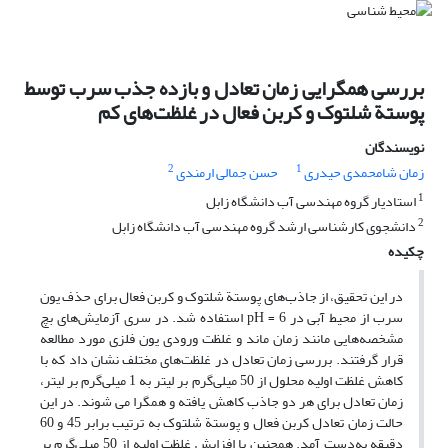
بررسی همگرایی زمان تعادل و بازده جذب سرب توسط
پوستة شلتوک و کربن فعال در غلظت‌های کم
نویسندگان
2
1
زمان شامحمدی حیدری
حسن جمالی ارمندی
1
استادیار گروه مهندسی آب دانشگاه زابل
2
دانشجوی کارشناسی ارشد گروه مهندسی آب دانشگاه زابل
چکیده
در این تحقیق، از جاذب‌های پوستة شلتوک و کربن فعال برای حذف یون
سرب از محیط آبی در 6 = pH استفاده شد. در سری آزمایش‌های بچ
مشخصه‌هایی مانند زمان ماند و غلظت ورودی یون فلزی مورد مطالعه
قرار گرفتند. بررسی زمان تعادل در غلظت‌های مختلف نشان داد که با
کاهش غلظت اولیه محلول از 50 میلی‌گرم بر لیتر به 1 میلی‌گرم بر لیتر،
زمان تعادل برای هر دو جاذب کاهش یافته و همگرا می شوند. در این
حالت زمان تعادل کربن فعال و پوستة شلتوک به ترتیب برابر 45 و 60
دقیقه به‌دست آمد. همچنین با افزایش غلظت اولیه از 50 میلی‌گرم بر