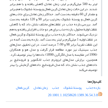
لیتر به 500 میلی‌گرم بر لیتر، زمان تعادل کاهش یافته و با هم برابر
شدند. در این حالت زمان تعادل کربن فعال و پوستة شلتوک با هم برابر
و مقدار آن 60 دقیقه به‌دست آمد. حداکثر زمان تعادل برای جاذب‌های
کربن فعال و پوستة شلتوک به‌ترتیب برابر 90 و 120 دقیقه به‌دست
آمد. بررسی بازده جذب در غلظت‌های مختلف نشان داد که با کاهش
غلظت اولیة محلول، بازده جذب برای هر دو جاذب افزایش یافته و به هم
نزدیک می‌شوند. حداکثر بازده جذب برای پوستة شلتوک و کربن فعال
در غلظت اولیه 1 میلی‌گرم بر لیتر به‌دست آمد. بازده به‌دست آمده در
این غلظت تقریباً برابر 98 و 7/99 درصد است. در این تحقیق، مدل‌های
جذب سینتیک نیز مورد مطالعه قرار گرفت و مدل هو و همکاران
(1996)در مقایسه با مدل لاگرگرن (1898) داده‌ها را بهتر توصیف کرد.
همچنین، برازش مدل‌های ایزوترم جذب لانگمویر و فروندلیچ بر
داده‌ها‌ی جذب نشان داد که مدل فروندلیچ داده‌های آزمایش را بهتر
توصیف می‌کند
کلیدواژه‌ها
بازده جذب
پوستة شلتوک
جذب
زمان تعادل
کربن فعال
20.1001.1.10258620.1389.36.54.3.8