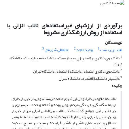
برآوردی از ارزشهای غیر‌استفاده‌ای تالاب انزلی با
استفاده از روش ارزشگذاری مشروط
نویسندگان
3
2
1
لعبت زبردست
وحید ماجد
غلامعلی شرزه‌ای
1
دانشجوی دکتری برنامه ریزی محیط زیست، دانشکدة محیط زیست، دانشگاه
تهران
2
دانشجوی دکتری اقتصاد، دانشکدة اقتصاد، دانشگاه تهران
3
دانشیار دانشکدة اقتصاد، دانشگاه تهران
چکیده
تالاب‌ها علاوه بر دارا بودن ارزشهای متعدد زیست بومی، از دیرباز دارای
ارتباط تنگاتنگی با زندگی مردم بومی بوده و کالاها و خدمات بسیاری را
در اختیار این جوامع گذاشته‌اند. تالاب بین‌المللی انزلی نیز از دیرباز
چنین نقشی را برای نواحی اطراف خود داشته است اما متأسفانه علاوه بر
مسائل و تخریب‌های ناشی از فشار فزاینده جمعیت بر منابع محدود
تالاب، اجرای طرح‌های توسعه متفاوت در حوضه آبخیز آن، تأثیرات