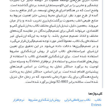
چشمگیر و مخربی را بر این اکوسیستم ارزشمند برجای گذاشته است.
واضح است که در هنگام اجرای طرح‌های توسعه، در کنار منافع بدست
آمده از طرح مورد نظر، ارزشهای محیط زیستی حایز اهمیت مربوط به
منابع طبیعی اغلب به‌صورت برگشت‌ناپذیری تخریب شده، و یا از میان
می‌روند. به‌همین دلیل، تبدیل ارزشهای مختلف تالاب به ارزشهای کمی و
اقتصادی، می‌تواند کمکی برای تصمیم‌گیرندگان در مقایسه گزینه‌های
مختلف و اتخاذ تصمیم صحیح باشد. با توجه به این‌که ارزشهای غیر
استفاده‌ای یک تالاب، معمولاً کمتر مورد توجه تصمیم‌گیران قرار می‌گیرد
و در تصمیم‌گیری‌ها دخالت داده می‌شود در این تحقیق برای تعیین
ارزشهای غیراستفاده‌ای تالاب انزلی از روش ارزشگذاری مشروط
استفاده شده است. برای ارزشگذاری اقتصادی تالاب با استفاده از
روش‌های اقتصادسنجی و استفاده از نرم‌افزار Eviews به وسیله مدل
لوجیت به برآورد حداکثر تمایل به پرداخت بر اساس قیمت‌های
پیشنهادی اقدام شده است. بر این اساس، حداکثر تمایل به پرداخت
پاسخ‌دهندگان برای یک دورة زمانی نامحدود که در زمان حال تنزیل
شده است، سالانه برابر 92/8803 تومان برآورد شده است.
کلیدواژه‌ها
تالاب
تالاب بین‌المللی انزلی
روش ارزشگذاری مشروط
نرم افزار
Eviews