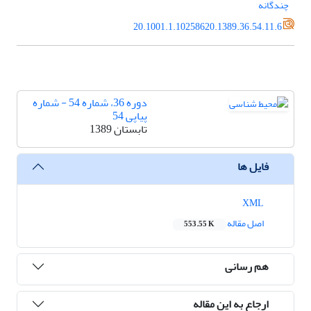
چندگانه
20.1001.1.10258620.1389.36.54.11.6
دوره 36، شماره 54 - شماره
پیاپی 54
تابستان 1389
فایل ها
XML
اصل مقاله
553.55 K
هم رسانی
ارجاع به این مقاله