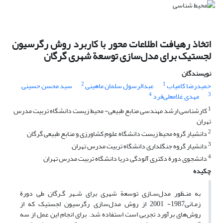
اتخاذ رهیافت اطلاعات محور با کاربرد روش رگرسیون
لجستیک برای مدل‌سازی توسعة شهری گرگان
نویسندگان
2
1
حمیدرضا کامیاب
عبدالرسول سلمان ماهینی
سید محسن حسینی
4
3
مهدی غلامعلی‌فرد
1
کارشناسی ارشد مهندسی منابع طبیعی- محیط زیست دانشگاه تربیت مدرس
تهران
2
دانشیار گروه محیط زیست دانشگاه علوم کشاورزی و منابع طبیعی گرگان
3
دانشیار گروه جنگلداری دانشگاه تربیت مدرس تهران
4
دانشجوی دورة دکتری آلودگی دریا دانشگاه تربیت مدرس تهران
چکیده
به منـظور مدل‌سـازی توسعة شهری برای شـهر گـرگان طی دورة
زمـانی1987- 2001 از روش مدل‌سازی رگرسیون لجستیک که از
روش‌های برآورد تجربی است استفاده شد. برای انجام این عمل از سه