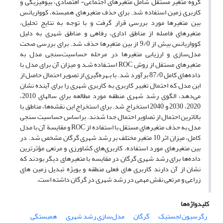
گروه متغیر مستقل شامل متغیرهای اجتماعی- اقتصادی، بیوفیزیکی و
کاربری زمین استفاده شد. برای حذف متغیرهای همبسته، کوواریانس
بین متغیرها مورد بررسی قرار گرفت و با توجه به نتایج تحلیل،
متغیرهای فاصله از مناطق اداری، رفاهی و مناطق شهری به دلیل
کوواریانس بیش از 9/0 از بین متغیرها حذف شد. برای بررسی صحت
مدل‌سازی و ارزیابی متغیرها در مرحله حساسیت‌سنجی مدل به
متغیرهای مستقل از روش ROC استـفاده شـد و میزان آن برای مدل با
داده‌های کامل 87/0 برآورد شد. با بـهره‌گیری از تصویر احتمال حاصل از
این مدل که احتمال تغییر کاربری به کاربری شهری را برای آینده نشان
می‌دهد، الگوی رشد شهری منطقه مورد مطالعه برای سالهای 2010،
2020، 2030 و 2040 استخراج شد. برای استخراج این نقشه‌ها، مناطق با
بالاترین احتمال از تصاویر احتمال جدا شدند. براساس حساسیت سنجی
مدل به حذف متغیرهای مستقل با استفاده از ROC و مقایسة آن با مدل
کامل، میزان اثر 10 متغیر مختلف بر رشد شهری گرگان مشخص شد. در
بین متغیرهای مورد استفاده، کاربری‌های کشاورزی و مرتعی مؤثرترین
داده‌ها برای رشد شهری گرگان در مقایسه با متغیرهای دیگر بودند که
نشان از آن دارند کاربری های فعلی منطقه و بویژه تبدیل زمین های
زراعی و مرتعی نقش مهمی در رشد شهری در گرگان داشته است.
کلیدواژه‌ها
رگرسیون لجستیک
گرگان
مدل‌سازی رشد شهری
همبستگی