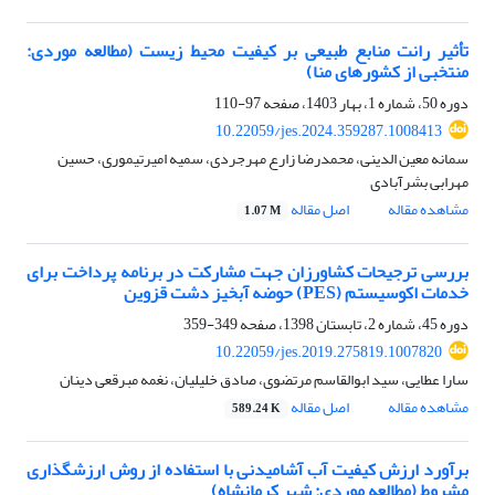
تأثیر رانت منابع طبیعی بر کیفیت محیط زیست (مطالعه موردی:
منتخبی از کشورهای منا)
دوره 50، شماره 1، بهار 1403، صفحه
97-110
10.22059/jes.2024.359287.1008413
سمانه معین‏ الدینی، محمدرضا زارع مهرجردی، سمیه امیرتیموری، حسین
مهرابی بشرآبادی
مشاهده مقاله
اصل مقاله
1.07 M
بررسی ترجیحات کشاورزان جهت مشارکت در برنامه پرداخت برای
خدمات اکوسیستم (PES) حوضه آبخیز دشت قزوین
دوره 45، شماره 2، تابستان 1398، صفحه
349-359
10.22059/jes.2019.275819.1007820
سارا عطایی، سید ابوالقاسم مرتضوی، صادق خلیلیان، نغمه مبرقعی دینان
مشاهده مقاله
اصل مقاله
589.24 K
برآورد ارزش کیفیت آب آشامیدنی با استفاده از روش ارزشگذاری
مشروط (مطالعه موردی: شهر کرمانشاه)