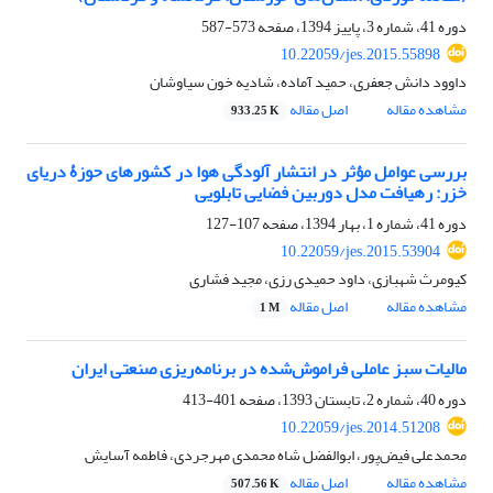
دوره 41، شماره 3، پاییز 1394، صفحه
573-587
10.22059/jes.2015.55898
داوود دانش جعفری، حمید آماده، شادیه خون سیاوشان
مشاهده مقاله
اصل مقاله
933.25 K
بررسی عوامل مؤثر در انتشار آلودگی هوا در کشورهای حوزۀ دریای
خزر: رهیافت مدل دوربین فضایی تابلویی
دوره 41، شماره 1، بهار 1394، صفحه
107-127
10.22059/jes.2015.53904
کیومرث شهبازی، داود حمیدی رزی، مجید فشاری
مشاهده مقاله
اصل مقاله
1 M
مالیات سبز عاملی فراموش‌شده در برنامه‌ریزی صنعتی ایران
دوره 40، شماره 2، تابستان 1393، صفحه
401-413
10.22059/jes.2014.51208
محمدعلی فیض‌پور، ابوالفضل شاه محمدی مهرجردی، فاطمه آسایش
مشاهده مقاله
اصل مقاله
507.56 K