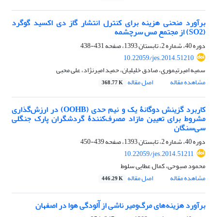
برآورد منحنی هزینه برای کنترل انتشار گاز دی اکسید گوگرد
(SO2) از مجتمع مس سرچشمه
دوره 40، شماره 2، تابستان 1393، صفحه
431-438
10.22059/jes.2014.51210
سمیه امیرتیموری، صادق خلیلیان، حمید امیرنژاد، علی محبی
مشاهده مقاله
اصل مقاله
368.77 K
کاربرد گزینش دوگانۀ یک و نیم حدی (OOHB) در ارزش‌گذاری
مشروط برای تعیین مازاد مصرف‌کنندۀ گردشگران پارک جنگلی
سی‌سنگان
دوره 40، شماره 2، تابستان 1393، صفحه
439-450
10.22059/jes.2014.51211
محمود صبوحی، کمال عطایی سلوط
مشاهده مقاله
اصل مقاله
446.29 K
برآورد هزینه‌های مرگ‌ومیر ناشی از ﺁلودگی هوا در اصفهان