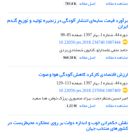
مشاهده مقاله
اصل مقاله
783.8 K
برآورد قیمت سایه‌ای انتشار آلودگی در زنجیره تولید و توزیع گندم
ایران
دوره 44، شماره 1، بهار 1397، صفحه
85-98
10.22059/jes.2018.234740.1007444
حامد نجفی علمدارلو، کتایون شمشادی یزدی
مشاهده مقاله
اصل مقاله
960.58 K
ارزش اقتصادی کارکرد کاهش آلودگی هوا و صوت
دوره 44، شماره 1، بهار 1397، صفحه
113-129
10.22059/jes.2018.237694.1007469
امیرحسین منتظرحجت، بهزاد منصوری، پرژک ذوفن، هنا سعید
مشاهده مقاله
اصل مقاله
1.21 M
نقش حکمرانی خوب و اندازه دولت بر روی عملکرد محیط‌زیست در
کشورهای منتخب جهان