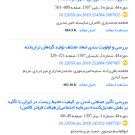
دوره 44، شماره 3، پاییز 1397، صفحه
489-501
10.22059/jes.2019.254384.1007625
فاطمه محمدیاری، کامران شایسته، امیر مدبری
مشاهده مقاله
اصل مقاله
884.9 K
بررسی و اولویت‏ بندی ابعاد مختلف تولید گیاهان تراریخته
دوره 44، شماره 2، تابستان 1397، صفحه
321-329
10.22059/jes.2018.252684.1007607
فاطمه باقی زاده، سمیه امیرتیموری، محمدرضا زارع مهرجردی، مریم
ضیاءآبادی
مشاهده مقاله
اصل مقاله
482.46 K
بررسی تأثیر صنعتی شدن بر کیفیت محیط زیست در ایران با تأکید
بر نقش تعدیل‌کننده سرمایه اجتماعی(رهیافت فیلتر کالمن)
دوره 44، شماره 1، بهار 1397، صفحه
49-68
10.22059/jes.2018.245352.1007543
ابوالقاسم مهدوی، حمید عزیزمحمدلو