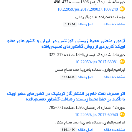
دوره 43، شماره 3، پاییز 1396، صفحه
477-496
10.22059/jes.2017.209037.1007248
یوسف محمدزاده، هادی قهرمانی
مشاهده مقاله
اصل مقاله
1.15 M
آزمون منحنی محیط زیستی کوزنتس در ایران و کشورهای عضو
اوپک: کاربردی از روش گشتاورهای تعمیم یافته
دوره 43، شماره 2، تابستان 1396، صفحه
317-327
10.22059/jes.2017.63081
ابراهیم انواری، سمانه باقری، احمد صلاح منش
مشاهده مقاله
اصل مقاله
987.64 K
اثر مصرف نفت خام بر انتشار گاز کربنیک در کشورهای عضو اوپک
با تأکید بر حفظ محیط ‌زیست: رهیافت گشتاور تعمیم‌یافته
دوره 42، شماره 4، زمستان 1395، صفحه
771-785
10.22059/jes.2017.60940
ابراهیم انواری، سمانه باقری، احمد صلاح منش
مشاهده مقاله
اصل مقاله
610.14 K