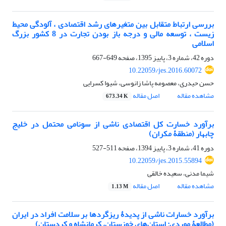
بررسی ارتباط متقابل بین متغیرهای رشد اقتصادی ، آلودگی محیط
زیست ، توسعه مالی و درجه باز بودن تجارت در 8 کشور بزرگ
اسلامی
دوره 42، شماره 3، پاییز 1395، صفحه
649-667
10.22059/jes.2016.60072
حسن حیدری، معصومه پاشا زانوسی، شیوا کسرایی
مشاهده مقاله
اصل مقاله
673.34 K
برآورد خسارت کل اقتصادی ناشی از سونامی محتمل در خلیج
چابهار (منطقۀ مکران)
دوره 41، شماره 3، پاییز 1394، صفحه
511-527
10.22059/jes.2015.55894
شیما مدنی، سعیده خالقی
مشاهده مقاله
اصل مقاله
1.13 M
برآورد خسارات ناشی از پدیدۀ ریزگردها بر سلامت افراد در ایران
(مطالعۀ موردی: استان‌های خوزستان، کرمانشاه و کردستان)