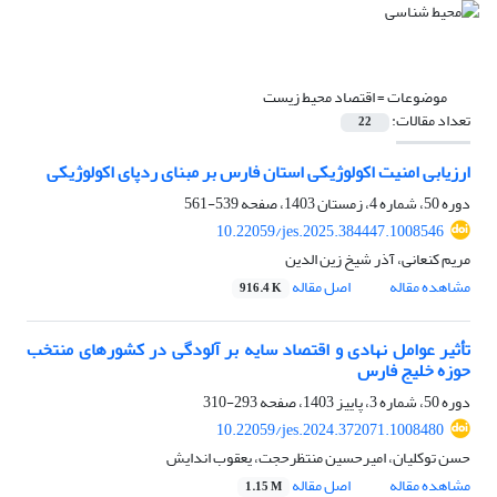
موضوعات =
اقتصاد محیط زیست
تعداد مقالات:
22
ارزیابی امنیت اکولوژیکی استان فارس بر مبنای ردپای اکولوژیکی
دوره 50، شماره 4، زمستان 1403، صفحه
539-561
10.22059/jes.2025.384447.1008546
مریم کنعانی، آذر شیخ زین الدین
مشاهده مقاله
اصل مقاله
916.4 K
تأثیر عوامل نهادی و اقتصاد سایه بر آلودگی در کشورهای منتخب
حوزه خلیج فارس
دوره 50، شماره 3، پاییز 1403، صفحه
293-310
10.22059/jes.2024.372071.1008480
حسن توکلیان، امیرحسین منتظرحجت، یعقوب اندایش
مشاهده مقاله
اصل مقاله
1.15 M