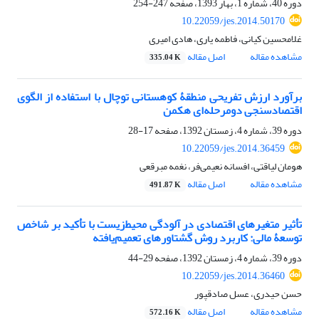
دوره 40، شماره 1، بهار 1393، صفحه
247-254
10.22059/jes.2014.50170
غلامحسین کیانی، فاطمه یاری، هادی امیری
مشاهده مقاله
اصل مقاله
335.04 K
برآورد ارزش تفریحی منطقۀ کوهستانی توچال با استفاده از الگوی
اقتصادسنجی دو‌مرحله‌ای هکمن
دوره 39، شماره 4، زمستان 1392، صفحه
17-28
10.22059/jes.2014.36459
هومان لیاقتی، افسانه نعیمی‌فر، نغمه مبرقعی
مشاهده مقاله
اصل مقاله
491.87 K
تأثیر متغیرهای اقتصادی در آلودگی محیط‌زیست با تأکید بر شاخص
توسعۀ مالی: کاربرد روش گشتاورهای تعمیم‌یافته
دوره 39، شماره 4، زمستان 1392، صفحه
29-44
10.22059/jes.2014.36460
حسن حیدری، عسل صادقپور
مشاهده مقاله
اصل مقاله
572.16 K