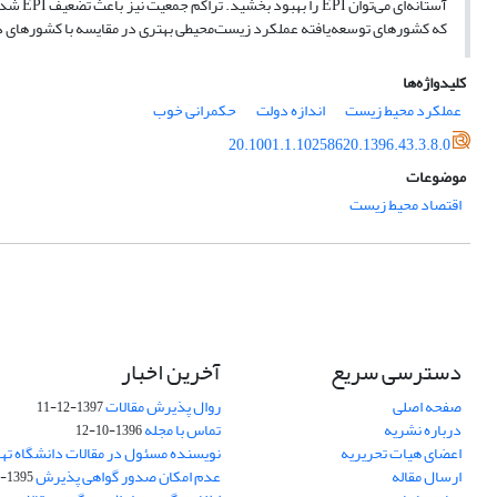
آستانه‌
که کشورهای توسعه‌‌یافته عملکرد زیست‌محیطی بهتری در مقایسه با کشورهای د
کلیدواژه‌ها
عملکرد محیط زیست
اندازه دولت
حکمرانی خوب
20.1001.1.10258620.1396.43.3.8.0
موضوعات
اقتصاد محیط زیست
دسترسی سریع
آخرین اخبار
صفحه اصلی
روال پذیرش مقالات
1397-12-11
درباره نشریه
تماس با مجله
1396-10-12
اعضای هیات تحریریه
نویسنده مسئول در مقالات دانشگاه ته
ارسال مقاله
عدم امکان صدور گواهی پذیرش
1395-11-21