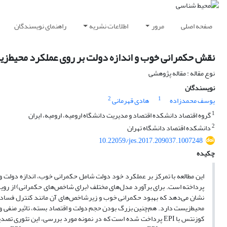
صفحه اصلی
مرور
اطلاعات نشریه
راهنمای نویسندگان
نقش حکمرانی خوب و اندازه دولت بر روی عملکرد محیط‌
نوع مقاله : مقاله پژوهشی
نویسندگان
2
1
یوسف محمدزاده
هادی قهرمانی
1
گروه اقتصاد دانشکده اقتصاد و مدیریت دانشگاه ارومیه، ارومیه، ایران
2
دانشکده اقتصاد دانشگاه تهران
10.22059/jes.2017.209037.1007248
چکیده
نشان می‌دهد که بهبود حکمرانی خوب و زیرشاخص‌های آن مانند کنترل فساد، 
محیط‌زیست دارد. هم‌چنین بزرگ بودن حجم دولت و اقتصاد بسته، تاثیر منفی و م
کوزنتس با EPI پرداخت شده است که در نمونه مورد بررسی، این تئور