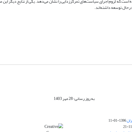
ای می‌توان EPI را بهبود بخشید. تراکم جمعیت نیز باعث تضعیف EPI شده است که لزوم اجرای سیاست‌های تمرکززدایی را نشان می‌دهد. یکی از نتایج د
رحال توسعه داشته‌اند.
به روز رسانی: 28 مهر 1403
ران
1396-01-11