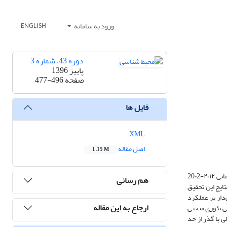
ورود به سامانه
ENGLISH
دوره 43، شماره 3
پاییز 1396
صفحه
477-496
فایل ها
XML
اصل مقاله
1.15 M
این مطالعه با تمرکز بر عملکرد خود دولت شامل حکمرانی خوب، اندازه دولت و باز بودن اقتصاد به بررسی تأثیر آنها بر روی EPI در 30 کشور منتخب جهان طی دوره زمانی ۲۰۱۲-20۰2
هم رسانی
روش گشتاورهای تعمیم‌یافته (GMM) استفاده شده است. نتایج این تحقیق
دار بر عملکرد
ارجاع به این مقاله
ی تئوری منحنی
ی با گذر از حد