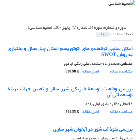
دوره و شماره:
دوره 34، شماره 47، پاییز 1387 (محیط شناسی)
تعداد مقالات:
12
امکان سنجی توانمندی‌های اکوتوریسم استان چهارمحال و بختیاری
به روش SWOT
مصطفی محمدی ده چشمه، علی زنگی آبادی
مشاهده مقاله
اصل مقاله
538.98 K
بررسی وضعیت توسعة فیزیکی شهر سقز و تعیین جهات بهینة
توسعه آتی آن
غلامعلی مظفری، انور اولی زاده
مشاهده مقاله
اصل مقاله
541.55 K
بررسی نفوذ آب شور در آبخوان شهر ساری
مجتبی قره محمودلو، حمیدرضا ناصری