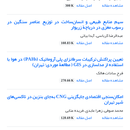
مشاهده مقاله
اصل مقاله
300 K
سهم منابع طبیعی و انسان‌ساخت در توزیع عناصر سنگین در
رسوب مغزی در دریاچة زریوار
عبدالرضا کرباسی، آیدا بیاتی
مشاهده مقاله
اصل مقاله
108.83 K
تعیین پراکنش ترکیبات سرطانزای پلی آروماتیک (PAHs) در هوا با
استفاده از مدلسازی در GIS ( مطالعة موردی: تهران)
فرح سادات هالک
مشاهده مقاله
اصل مقاله
270.66 K
امکان‌سنجی اقتصادی جایگزینی CNG به‌جای بنزین در تاکسی‌های
شهر تهران
محمد صوفی، زهرا عابدی، فریده عتابی
مشاهده مقاله
اصل مقاله
128.69 K