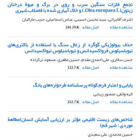
تجمع فلزات سنگین سرب و روی در برگ و میوة درختان
زیتون(Olea europaea L.) و خاک آبیاری شده با فاضلاب شهری
اشرف آقابراتی، سید محسن حسینی، عباس اسماعیلی، حبیب مارالیان
مشاهده مقاله
اصل مقاله
241.19 K
حذف بیولوژیکی گوگرد از زغال سنگ با استفاده از باکتری‌های
تیوباسیلوس فرواکسیدانس و تیوباسیلوس تیواکسیدانس
حسن سالاری، علی احمدی مقدم، حسین مظفری، مسعود ترکزاده
مشاهده مقاله
اصل مقاله
122.7 K
پایایی و اعتبار فرم کوتاه پرسشنامه طرحواره‌های یانگ
الهه واثقی، منصور زیبایی
مشاهده مقاله
اصل مقاله
252.7 K
شاخص‌های زیست اقلیمی مؤثر بر ارزیابی آسایش انسان(مطالعة
موردی : شهر قم)
حسین محمدی، علی سعیدی