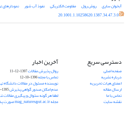
آبخوان ساری
روش رول
مقاومت الکتریکی
نفوذ آب شور
نمودارهای تر
20.1001.1.10258620.1387.34.47.3.0
دسترسی سریع
آخرین اخبار
صفحه اصلی
روال پذیرش مقالات
1397-12-11
درباره نشریه
تماس با مجله
1396-10-12
اعضای هیات تحریریه
نویسنده مسئول در مقالات دانشگاه ته
ارسال مقاله
عدم امکان صدور گواهی پذیرش
1395-11-21
تماس با ما
لطفا هر گونه سئوال و پیگیری مقالات تنه
نقشه سایت
مجله mag_natures@ut.ac.ir صورت پذیرد.