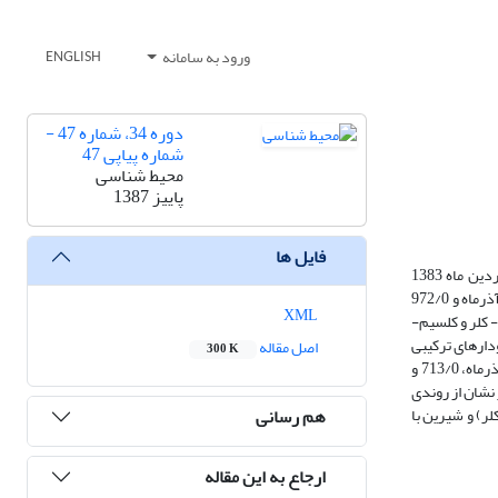
ورود به سامانه
ENGLISH
دوره 34، شماره 47 -
شماره پیاپی 47
محیط شناسی
پاییز 1387
فایل ها
به‌منظور بررسی وضعیت کمی و کیفی آبخوان شهر ساری و اثبات نفوذ آب شور دریا و آب فسیلی، از اطلاعات مربوط به دو دورة نمونه‌برداری در آذر ماه 1382 و فروردین ماه 1383
استفاده شده است. براساس ماتریس همبستگی بین یون‌های اصلی آب‌زیرزمینی در هر دو دوره، بیشترین همبستگی بین کلر- سدیم به‌ترتیب به میزان 909 /0 برای آذرماه و 972/0
XML
C دارد، بطوری‌که بین یون‌های سدیم - کلر و کلسیم-
 و نمودارهای ترکیبی
اصل مقاله
300 K
استفاده شده است. براساس روش رول بیشترین مقدار نسبت یون کلر به مجموع یون‌های بیکربنات و کربنات، مربوط به چاههای 6 و 7 ،به‌ترتیب 806/0 و 553/0 برای آذرماه، 713/0 و
م شده یون‌های اصلی نیز نشان از روندی
هم رسانی
لر) و شیرین با
ارجاع به این مقاله