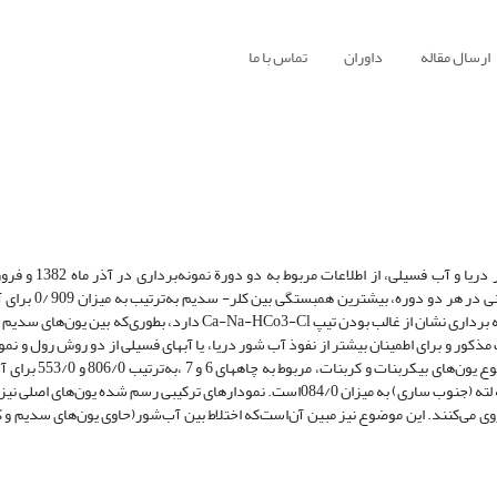
ارسال مقاله
داوران
تماس با ما
برای فروردین ماه وجود دارد. نمودارهای خوشه‌ای رسم شده در هر دوره نمونه برداری نشان از غالب بودن تیپ a-Na-HCo3-Cl
88/0 وجود دارد. باتوجه به مطالعات مذکور و برای اطمینان بیشتر از نفوذ آب شور دریا، یا آبهای فسیلی از دو روش رول
507/0 برای فروردین و کمترین مقدار در هر دو دوره مربوط به چاه شماره 3 تنگه لته (جنوب ساری) به میزان 084/0است. نمودارهای ترکیبی رس
روی می‌کنند. این موضوع نیز مبین آن‌است‌که اختلاط بین آب‌شور(حاوی یون‌های سدیم و ک