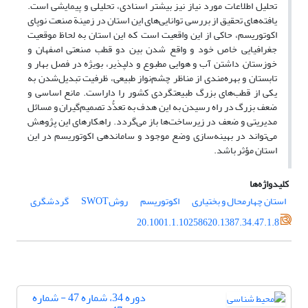
تحلیل اطلاعات مورد نیاز نیز بیشتر اسنادی، تحلیلی و پیمایشی است.
یافته‌های تحقیق از بررسی توانایی‌‌های این استان در زمینة صنعت نوپای
اکوتوریسم، حاکی از این واقعیت است که این استان به لحاظ موقعیت
جغرافیایی خاص خود و واقع شدن بین دو قطب صنعتی اصفهان و
خوزستان, داشتن آب و هوایی مطبوع و دلپذیر، بویژه در فصل بهار و
تابستان و بهره‌مندی از مناظر چشم‌نواز طبیعی، ظرفیت تبدیل‌شدن به
یکی از قطب‌های بزرگ طبیعت‏گردی کشور را داراست. مانع اساسی و
ضعف بزرگ در راه رسیدن به این هدف به تعدُّد تصمیم‌گیران و مسائل
مدیریتی و ضعف در زیر‌ساخت‌ها باز می‌گردد. راهکارهای این پژوهش
می‌تواند در بهینه‌سازی وضع موجود و ساماندهی اکوتوریسم در این
استان مؤثر باشد.
کلیدواژه‌ها
استان چهارمحال و بختیاری
اکوتوریسم
روشSWOT
گردشگری
20.1001.1.10258620.1387.34.47.1.8
دوره 34، شماره 47 - شماره