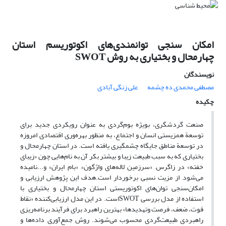
امکان سنجی توانمندی‌های اکوتوریسم استان
چهارمحال و بختیاری به روش SWOT
نویسندگان
مصطفی محمدی ده چشمه
علی زنگی آبادی
چکیده
صنعت گردشگری، بویژه بوم‌گردی به عنوان رویکردی جدید برای
توسعة همزیستی انسان و اجتماع، به منظور بهره‌وری اقتصادی, امروزه
در توسعة مناطق جایگاه چشمگیری یافته است. در استان چهارمحال و
بختیاری که به سبب طبیعت زیبا و بیشتر بکر آن به نام‌هایی چون «زیبای
خفته» در زاگرس, «سرزمین لاله‌های واژگون», «بام ایران» و...نامیده
می‌شود, از مزیت نسبی برخوردار است.هدف این پژوهش ارزیابی و
امکان‌سنجی توان‌های اکوتوریستی استان چهارمحال و بختیاری با
استفاده از مدل بررسی SWOTاست. در این مدل ارزیابی‌کننده «نقاط
قوت، ضعف، فرصت وتهدیدها» بهترین راهبرد برای فرآیند برنامه‌ریزی
راهبردی طبیعت‌گردی محسوب می‌شوند. روش جمع‌آوری داده‌ها و