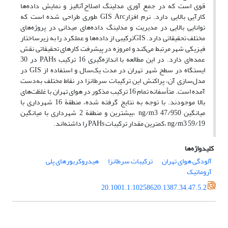
قوی است که در جمع آوری, مدلینگ, اصلاح,آنالیز و نمایش داده‌ها
کارآیی بالایی دارد. نرم افزارGIS Arc طوری طراحی شده است که
توانایی بالایی در مدیریت و مدلینگ داده‌های میدانی در پروژه‌های
مختلف تحقیقاتی دارد. GISترکیبی از داده‌ها و عملکرد را به زیرساختار
فیزیکی شهر مرتبط می‌کند و امروزه در پیشرفت کارهای تحقیقاتی نقش
عمده‌ای دارد. در این مطالعه با اندازه‌گیری 16 ترکیب PAHs در 30
ایستگاه در سطح شهر تهران در مدت یک‌سال و استفاده از GIS در
مدل‌سازی آن، پراکنش این ترکیبات سرطانزا در نقاط مختلف به‌دست
آمده است. متأسفانه تمام 16 ترکیب مذکور در هوای تهران با غلظت‌های
بالا موجودند. با توجه به نتایج گرفته شده، منطقة 16 شهرداری با
میانگین ng/m3 47/950 ،بیشترین و منطقة 2 شهرداری با میانگین
ng/m3 59/19 ،کمترین مقدار ترکیبات PAHs را داشته‌اند.
کلیدواژه‌ها
آلودگی هوای تهران
ترکیبات سرطانزا
هیدروکربورهای پلی
آروماتیک
20.1001.1.10258620.1387.34.47.5.2