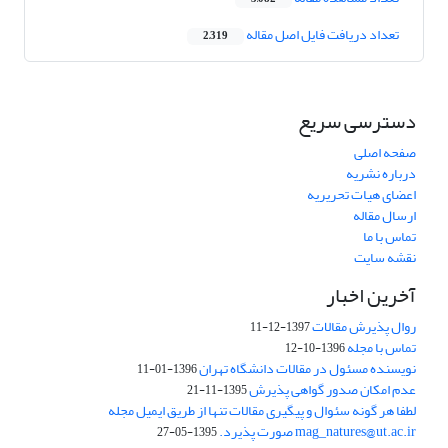
تعداد دریافت فایل اصل مقاله
2,319
دسترسی سریع
صفحه اصلی
درباره نشریه
اعضای هیات تحریریه
ارسال مقاله
تماس با ما
نقشه سایت
آخرین اخبار
روال پذیرش مقالات
1397-12-11
تماس با مجله
1396-10-12
نویسنده مسئول در مقالات دانشگاه تهران
1396-01-11
عدم امکان صدور گواهی پذیرش
1395-11-21
لطفا هر گونه سئوال و پیگیری مقالات تنها از طریق ایمیل مجله
mag_natures@ut.ac.ir صورت پذیرد.
1395-05-27