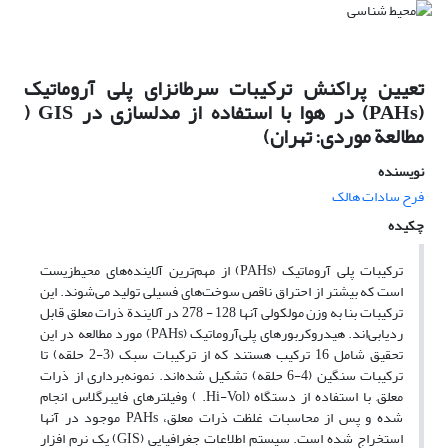
تعیین پراکنش ترکیبات سرطانزای پلی آروماتیک
(PAHs) در هوا با استفاده از مدلسازی در GIS (
مطالعة موردی: تهران)
نویسنده
فرح سادات هالک
چکیده
ترکیبات پلی آروماتیک (PAHs) از مهم‌ترین آلاینده‌های محیط‌زیست
است که بیشتر از احتراق ناقص سوخت‌های فسیلی تولید می‌شوند. این
ترکیبات بنا به وزن مولکولی آنها 128 - 278 در آلایندة ذرات معلق قابل
ردیابی‌اند. هیدروکربورهای پلی‌آروماتیک (PAHs) مورد مطالعه در این
تحقیق شامل 16 ترکیب هستند که از ترکیبات سبک (3-2 حلقه) تا
ترکیبات سنگین (4-6 حلقه) تشکیل شده‌اند. نمونه‌برداری از ذرات
معلق, با استفاده از دستگاه (Hi-Vol. ) وفیلترهای فایبرگلاس انجام
شده و پس از محاسبات غلظت ذرات معلق، PAHs موجود در آنها
استخراج شده است. سیستم اطلاعات جغرافیایی (GIS) یک نرم افزار