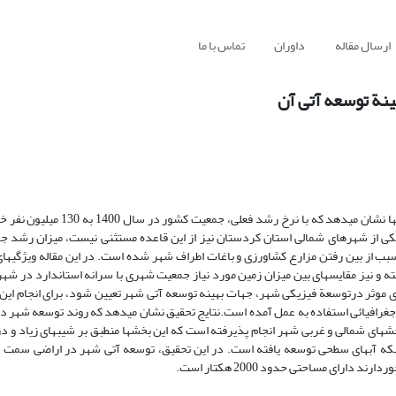
ارسال مقاله
داوران
تماس با ما
نة توسعه آتی آن
هم اکنون تقریباً بیش از نیمی از مردم جهان در شهرها بسر می‌برند، پیش بینی‏ها ن
 سقز یکی از شهرهای شمالی استان کردستان نیز از این قاعده مستثنی نیست، میزان رشد 
از بین رفتن مزارع کشاورزی و باغات اطراف شهر شده است. در این مقاله ویژگی‏ها
 و نیز مقایسه‏ای بین میزان زمین مورد نیاز جمعیت شهری با سرانه استاندارد در شه
ای موثر درتوسعة فیزیکی شهر، جهات بهینه توسعه آتی شهر تعیین شود، برای انجام این ت
غرافیائی استفاده به عمل آمده است.نتایج تحقیق نشان می‏دهد که روند توسعه شهر 
ای شمالی و غربی شهر انجام پذیرفته است که این بخش‏ها منطبق بر شیب‏های زیاد و در
شبکه آب‏های سطحی توسعه یافته است. در این تحقیق، توسعه آتی شهر در اراضی سمت 
رای مساحتی حدود 2000 هکتار است.