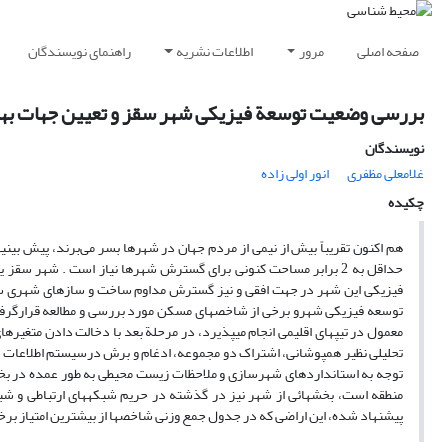
صفحه اصلی
مرور
اطلاعات نشریه
راهنمای نویسندگان
بررسی وضعیت توسعة فیزیکی شهر سقز و تعیین جهات بهی
نویسندگان
غلامعلی مظفری
انور اولی زاده
چکیده
حداقل به 2 برابر مساحت کنونی برای گسترش شهرها نیاز است . شهر
فیزیکی این شهر در جهت افقی و نیز گسترش مداوم ساخت و سازهای شهری سبب 
توسعه فیزیکی شهرو برخی از شاخص‏های مسکن مورد بررسی و مطالعه قرارگرفته
معمول در تیپ‏های اقلیمی انجام می‏پذیرد، در مرحلة بعد با دخالت دادن متغیره
تحلیلی نظیر همپوشانی، اشتراک دو مجموعه، ادغام و برش درسیستم اطلاعات ج
توجه به استاندارد‏های شهرسازی و ملاحظات زیست محیطی به طور عمده در بخش‏ه
منطقه است، بخش‏هائی از شهر نیز در گذشته در حریم شبکه‏های ارتباطی و 
پیشنهاد شده، این اراضی که در جدول جمع وزنی شاخص‏ها از بیشترین امتیاز برخوردارند دا