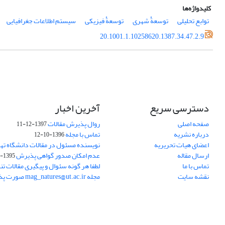
کلیدواژه‌ها
توابع تحلیلی
توسعةْ شهری
توسعةْ فیزیکی
سیستم اطلاعات جغرافیایی
20.1001.1.10258620.1387.34.47.2.9
دسترسی سریع
آخرین اخبار
صفحه اصلی
روال پذیرش مقالات
1397-12-11
درباره نشریه
تماس با مجله
1396-10-12
اعضای هیات تحریریه
نویسنده مسئول در مقالات دانشگاه ته
ارسال مقاله
عدم امکان صدور گواهی پذیرش
1395-11-21
تماس با ما
لطفا هر گونه سئوال و پیگیری مقالات تنه
نقشه سایت
مجله mag_natures@ut.ac.ir صورت پذیرد.