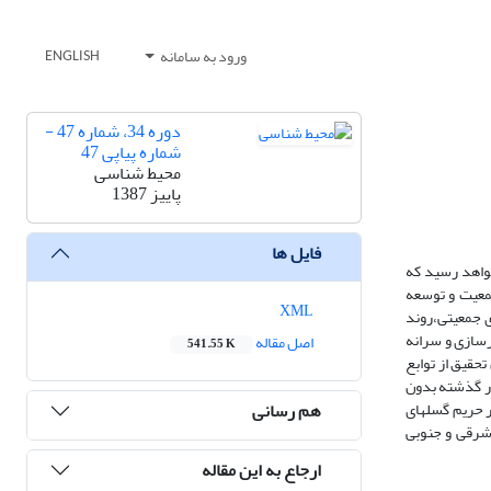
ورود به سامانه
ENGLISH
دوره 34، شماره 47 -
شماره پیاپی 47
محیط شناسی
پاییز 1387
فایل ها
شان می‏دهد که با نرخ رشد فعلی، جمعیت کشور در سال 1400 به 130 میلیون نفر خواهد رسید که
جمعیت و توسعه
XML
ی جمعیتی،روند
رسازی و سرانه
اصل مقاله
541.55 K
حقیق از توابع
در گذشته بدون
هم رسانی
 حریم گسل‏های
شرقی و جنوبی
ارجاع به این مقاله