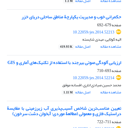
مشاهده مقاله
اصل مقاله
1.1 M
حکمرانی خوب و مدیریت یکپارچۀ مناطق ساحلی دریای خزر
صفحه
679-692
10.22059/jes.2014.52213
الهه کولایی، مهدی شایسته
مشاهده مقاله
اصل مقاله
419.93 K
ارزیابی آلودگی صوتی بیرجند با استفاده از تکنیک‌های آماری و GIS
صفحه
693-710
10.22059/jes.2014.52214
محمد حسین صیادی اناری، افسانه موفق
مشاهده مقاله
اصل مقاله
1.11 M
تعیین مناسب‌‌ترین شاخص آسیب‌‌پذیری آب زیرزمینی با مقایسۀ
دراستیک فازی و معمولی (مطالعۀ موردی: آبخوان دشت سرخون)
صفحه
711-722