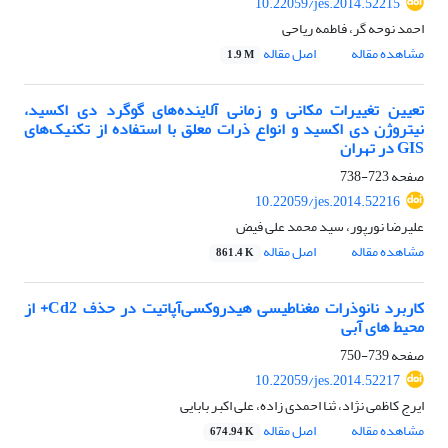
10.22059/jes.2014.52215
احمد نوحه گر، فاطمه ریاحی
مشاهده مقاله
اصل مقاله
1.9 M
تعیین تغییرات مکانی و زمانی آلاینده‌های گوگرد دی اکسید،
نیتروژن دی اکسید و انواع ذرات معلق با استفاده از تکنیک‌های
GIS در تهران
صفحه
723-738
10.22059/jes.2014.52216
علیرضا نورپور، سید محمد علی فیض
مشاهده مقاله
اصل مقاله
861.4 K
کاربرد نانوذرات مغناطیسی هیدروکسی‌آپاتیت در حذف Cd2+ از
محیط‌ های آبی
صفحه
739-750
10.22059/jes.2014.52217
ایرج کاظمی نژاد، ثنا احمدی زاده، علی اکبر بابایی
مشاهده مقاله
اصل مقاله
674.94 K