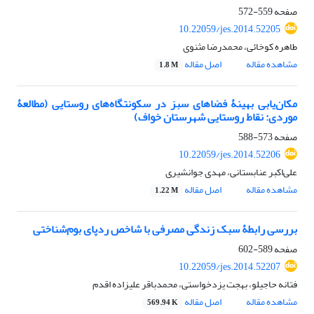
صفحه
559-572
10.22059/jes.2014.52205
طاهره کوخائی، محمدرضا مثنوی
مشاهده مقاله
اصل مقاله
1.8 M
مکان‌یابی بهینۀ فضاهای سبز در سکونتگاه‌های روستایی (مطالعۀ
موردی: نقاط روستایی شهرستان خواف)
صفحه
573-588
10.22059/jes.2014.52206
علی‌اکبر عنابستانی، مهدی جوانشیری
مشاهده مقاله
اصل مقاله
1.22 M
بررسی رابطۀ سبک زندگی مصرفی با شاخص ردپای بوم‌شناختی
صفحه
589-602
10.22059/jes.2014.52207
فتانه حاجیلو، بهجت یزدخواستی، محمدباقر علیزاده اقدم
مشاهده مقاله
اصل مقاله
569.94 K