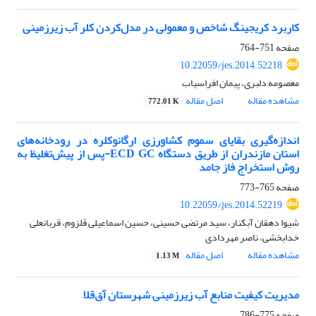
کاربرد کریجینگ شاخص و معمولی در مدل‌کردن کلر آب زیرزمینی
صفحه
751-764
10.22059/jes.2014.52218
معصومه دلبری، پیمان افراسیاب
مشاهده مقاله
اصل مقاله
772.01 K
اندازه‌گیری بقایای سموم کشاورزی ارگانوکلره در رودخانه‌های
استان مازندران از طریق دستگاه ECD GC-پس از پیش‌تغلیظ به
روش استخراج فاز جامد
صفحه
765-773
10.22059/jes.2014.52219
شیوا دهقان آبکنار، سید مرتضی حسینی، حسین اسماعیلی قلزوم، قربانعلی
خدابخشی، ناصر مهردادی
مشاهده مقاله
اصل مقاله
1.13 M
مدیریت کیفیت منابع آب زیرزمینی شهرستان آق‌قلا
صفحه
775-786