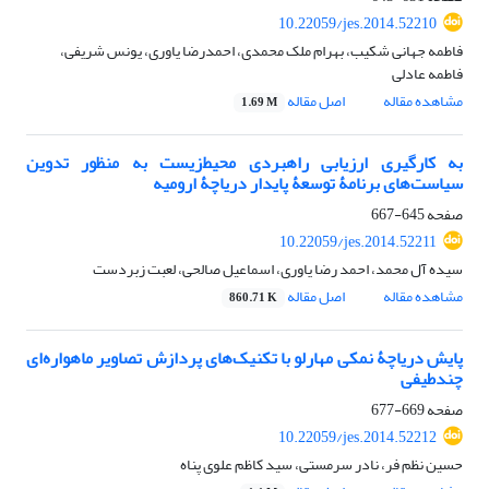
10.22059/jes.2014.52210
فاطمه جهانی شکیب، بهرام ملک محمدی، احمدرضا یاوری، یونس شریفی،
فاطمه عادلی
مشاهده مقاله
اصل مقاله
1.69 M
به ‌‌کارگیری ارزیابی ‌‌راهبردی‌‌ محیط‌‌زیست به منظور تدوین
سیاست‌‌های برنامۀ توسعۀ پایدار دریاچۀ ارومیه
صفحه
645-667
10.22059/jes.2014.52211
سیده آل محمد، احمد رضا یاوری، اسماعیل صالحی، لعبت زبردست
مشاهده مقاله
اصل مقاله
860.71 K
پایش دریاچۀ‌ نمکی مهارلو با تکنیک‌های پردازش تصاویر ماهواره‌ای
چندطیفی
صفحه
669-677
10.22059/jes.2014.52212
حسین نظم فر، نادر سرمستی، سید کاظم علوی پناه