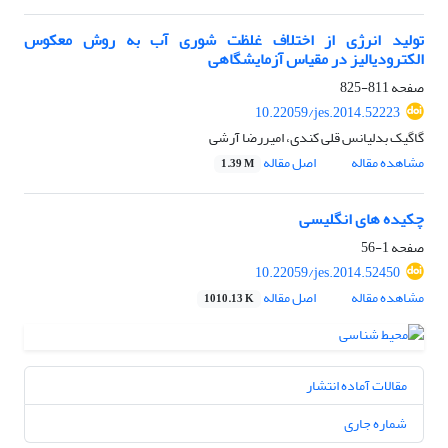
تولید انرژی از اختلاف غلظت شوری آب به روش معکوس
الکترودیالیز در مقیاس آزمایشگاهی
صفحه
811-825
10.22059/jes.2014.52223
گاگیک بدلیانس قلی کندی، امیررضا آرشی
مشاهده مقاله
اصل مقاله
1.39 M
چکیده های انگلیسی
صفحه
1-56
10.22059/jes.2014.52450
مشاهده مقاله
اصل مقاله
1010.13 K
مقالات آماده انتشار
شماره جاری