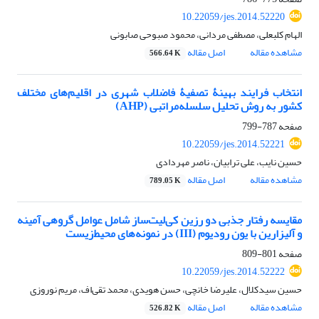
10.22059/jes.2014.52220
الهام کلبعلی، مصطفی مردانی، محمود صبوحی صابونی
مشاهده مقاله
اصل مقاله
566.64 K
انتخاب فرایند بهینۀ تصفیۀ فاضلاب شهری در اقلیم‌های مختلف
کشور به روش تحلیل سلسله‌مراتبی (AHP)
صفحه
787-799
10.22059/jes.2014.52221
حسین نایب، علی ترابیان، ناصر مهردادی
مشاهده مقاله
اصل مقاله
789.05 K
مقایسه رفتار جذبی دو رزین کی‌لیت‌ساز شامل عوامل گروهی آمینه
و آلیزارین با یون رودیوم (III) در نمونه‌های محیط‌زیست
صفحه
801-809
10.22059/jes.2014.52222
حسین سیدکلال، علیرضا خانچی، حسن هویدی، محمد تقی‌اف، مریم نوروزی
مشاهده مقاله
اصل مقاله
526.82 K