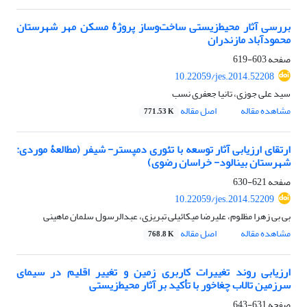
بررسی آثار محیط‌زیستی ساخت‌و‌ساز پروژۀ مسکن مهر شهرستان
محمودآباد مازندران
صفحه
603-619
10.22059/jes.2014.52208
سید علی جوزی، تانیا جعفری نسب
مشاهده مقاله
اصل مقاله
771.53 K
ارتقای ارزیابی آثار توسعه با تئوری دمپستر- شیفر (مطالعۀ موردی:
شهرستان بینالود- خراسان رضوی)
صفحه
621-630
10.22059/jes.2014.52209
بی بی زهرا مظلوم، علیرضا میکائیلی تبریزی، عبدالرسول سلمان ماهینی
مشاهده مقاله
اصل مقاله
768.8 K
ارزیابی روند تغییرات کاربری زمین و تغییر اقلیم در سیمای
سرزمین تالاب چغاخور با تأکید بر آثار محیط‌زیستی
صفحه
631-643