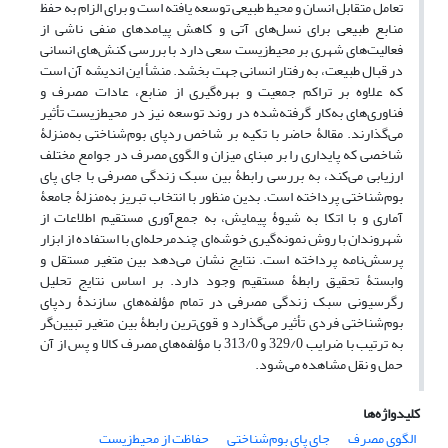
تعامل متقابل انسان و محیط طبیعی توسعه یافته است و برای الزام به حفظ
منابع طبیعی برای نسل‌های آتی و کاهش پیامدهای منفی ناشی از
فعالیت‌های شهری بر محیط‌زیست سعی دارد با بررسی کنش‌های انسانی
در قبال طبیعت، به رفتار انسانی جهت بخشد. منشأ این اندیشه آن است
که علاوه بر تراکم جمعیت و بهره‌گیری از منابع، عادات مصرف و
فناوری‌های به‌کار گرفته‌شده در روند توسعه نیز در محیط‌زیست تأثیر
می‌گذارند. مقالۀ حاضر با تکیه بر شاخص ردپای بوم‌شناختی به‌منزلۀ
شاخصی که پایداری را بر مبنای میزان و الگوی مصرف در جوامع مختلف
ارزیابی می‌کند، به بررسی رابطۀ بین سبک زندگی مصرفی با جای پای
بوم‌شناختی پرداخته است. بدین منظور با انتخاب تبریز به‌منزلۀ جامعۀ
آماری و با اتکا به شیوۀ پیمایش، به جمع‌آوری مستقیم اطلاعات از
شهروندان با روش نمونه‌گیری خوشه‌ای چندمرحله‌ای با استفاده از ابزار
پرسش‌نامه پرداخته است. نتایج نشان می‌دهد بین متغیر مستقل و
وابستۀ تحقیق رابطۀ مستقیم وجود دارد. بر اساس نتایج تحلیل
رگرسیونی سبک زندگی مصرفی در تمام مؤلفه‌های سازندۀ ردپای
بوم‌شناختی فردی تأثیر می‌گذارد و قوی‌ترین رابطۀ بین متغیر تبیین‌گر
به ترتیب با ضرایب 329/0 و 313/0 با مؤلفه‌های مصرف کالا و پس از آن
حمل و نقل مشاهده می‌شود.
کلیدواژه‌ها
الگوی مصرف
جای پای بوم‌شناختی
حفاظت از محیط‌زیست