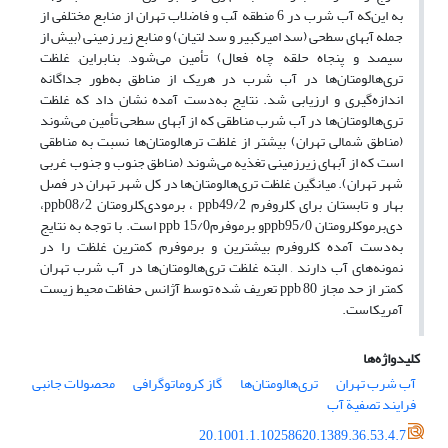
به این‌که آب شرب در 6 منطقه آّب و فاضلاب تهران از منابع مختلفی از
جمله آبهای سطحی (سد امیر‌کبیر و سد لتیان) و منابع زیر زمینی (بیش از
سیصد و پنجاه حلقه چاه فعال) تأمین می‌شود, بنابراین, غلظت
تری‌هالو‌متان‌ها در آب شرب در هریک از مناطق به‌طور جداگانه
اندازه‌گیری و ارزیابی شد. نتایج به‌دست آمده نشان داد که غلظت
تری‌هالو‌متان‌ها در آب شرب مناطقی که از آبهای سطحی تأمین می‌شوند
(مناطق شمالی تهران) بیشتر از غلظت ترهالومتان‌ها نسبت به مناطقی
است که از آبهای زیر‌زمینی تغذیه می‌شوند (مناطق جنوب و جنوب غربی
شهر تهران). میانگین غلظت تری‌هالو‌متان‌ها در کل شهر تهران در فصل
بهار و تابستان برای کلروفرم ppb49/2 ، برمودی‌کلرومتان ppb08/2،
دی‌برموکلرومتان ppb95/0و برموفرمppb 15/0 است. با توجه به نتایج
به‌دست آمده کلروفرم بیشترین و برموفرم کمترین غلظت را در
نمونه‌های آب دارند , البته غلظت تری‌هالومتان‌ها در آب شرب تهران
کمتر از حد مجاز ppb 80 تعریف شده توسط آژانس حفاظت محیط زیست
آمریکاست.
کلیدواژه‌ها
آب شرب تهران
تری‌هالومتان‌ها
گاز کروماتوگرافی
محصولات جانبی
فرایند تصفیة آب
20.1001.1.10258620.1389.36.53.4.7