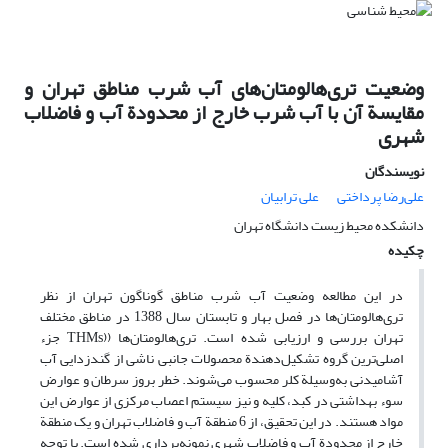
وضعیت تری‌هالومتان‌های آب شرب مناطق تهران و
مقایسة آن با آب شرب خارج از محدودة آب و فاضلاب
شهری
نویسندگان
علی‌رضا پرداختی
علی ترابیان
دانشکده محیط زیست دانشگاه تهران
چکیده
در این مطالعه وضعیت آب شرب مناطق گوناگون تهران از نظر
تری‌هالومتان‌ها در فصل بهار و تابستان سال 1388 در مناطق مختلف
تهران بررسی و ارزیابی شده است. تری‌هالومتان‌ها ((THMs جزء
اصلی‌ترین گروه تشکیل‌دهندة محصولات جانبی ناشی از گندزدایی آب
آشامیدنی به‌وسیلة کلر محسوب می‌‌شوند. خطر بروز سرطان و عوارض
سوء بهداشتی در کبد، کلیه و نیز سیستم اعصاب مرکزی از عوارض این
مواد هستند. در این تحقیق، از 6 منطقة آب و فاضلاب تهران و یک منطقة
خارج از محدودة آب و فاضلاب شهری نمونه‌برداری شده است. با توجه