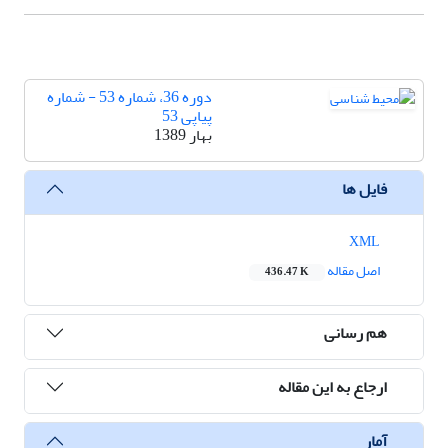
دوره 36، شماره 53 - شماره
پیاپی 53
بهار 1389
فایل ها
XML
اصل مقاله
436.47 K
هم رسانی
ارجاع به این مقاله
آمار