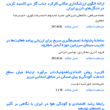
ارائة الگوی ارزشگذاری مکانی کارکرد جذب گاز دی اکسید کربن،
در جنگل‌های خزری ایران
نغمه مبرقعی، غلامعلی شرزه‌ای، مجید مخدوم، احمدرضا یاوری، حمیدرضا
جعفری
مشاهده مقاله
اصل مقاله
567.04 K
سامانة پشتوانة تصمیم‌گیری سریع برای ارزیابی پیامد فعالیت‌ها در
تخریب سیمای سرزمین حوزة آبخیز شفارود
فرود آذری دهکردی، نوشین خزاعی
مشاهده مقاله
اصل مقاله
495.81 K
کاربرد روش التذاذی(هدونیک)در برآورد ارتباط میان سطح
خدمات، آلودگی و بهای مسکن در مناطق انتخابی تبریز
علی‌محمد خورشیددوست
مشاهده مقاله
اصل مقاله
1.1 M
رابطة رشد اقتصادی و آلودگی هوا در ایران با نگاهی بر تأثیر
برنامه‌های توسعه