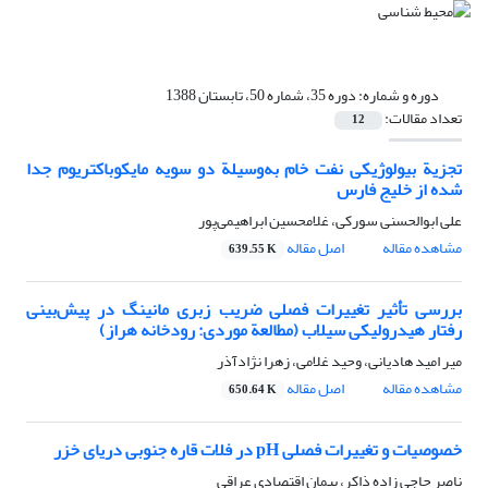
دوره و شماره:
دوره 35، شماره 50، تابستان 1388
تعداد مقالات:
12
تجزیة بیولوژیکی نفت خام به‌وسیلة دو سویه مایکوباکتریوم جدا
شده از خلیج فارس
علی ابوالحسنی سورکی، غلامحسین ابراهیمی‌پور
مشاهده مقاله
اصل مقاله
639.55 K
بررسی تأثیر تغییرات فصلی ضریب زبری مانینگ در پیش‌بینی
رفتار هیدرولیکی سیلاب (مطالعة موردی: رودخانه هراز)
میر امید هادیانی، وحید غلامی، زهرا نژادآذر
مشاهده مقاله
اصل مقاله
650.64 K
خصوصیات و تغییرات فصلی pH در فلات قاره جنوبی دریای خزر
ناصر حاجی زاده ذاکر، پیمان اقتصادی عراقی