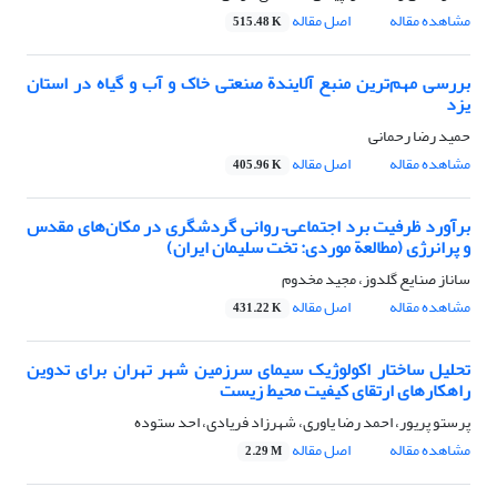
مشاهده مقاله
اصل مقاله
515.48 K
بررسی مهم‌ترین منبع آلایندة صنعتی خاک و آب و گیاه در استان
یزد
حمید رضا رحمانی
مشاهده مقاله
اصل مقاله
405.96 K
برآورد ظرفیت برد اجتماعی– روانی گردشگری در مکان‌های مقدس
و پرانرژی (مطالعة موردی: تخت سلیمان ایران)
ساناز صنایع گلدوز، مجید مخدوم
مشاهده مقاله
اصل مقاله
431.22 K
تحلیل ساختار اکولوژیک سیمای سرزمین شهر تهران برای تدوین
راهکارهای ارتقای کیفیت محیط زیست
پرستو پریور، احمد رضا یاوری، شهرزاد فریادی، احد ستوده
مشاهده مقاله
اصل مقاله
2.29 M