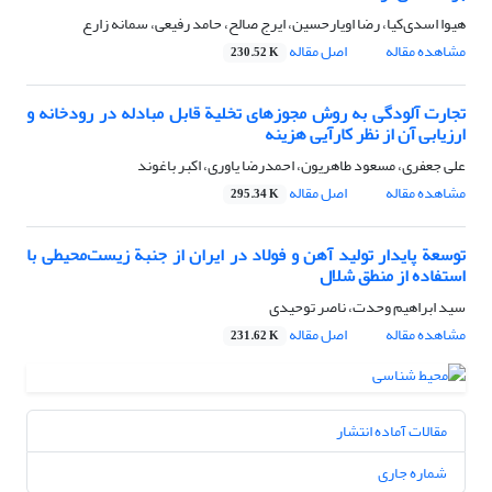
هیوا اسدی‌کیا، رضا اویارحسین، ایرج صالح، حامد رفیعی، سمانه زارع
مشاهده مقاله
اصل مقاله
230.52 K
تجارت آلودگی به روش مجوزهای تخلیة قابل مبادله در رودخانه و
ارزیابی آن از نظر کارآیی هزینه
علی جعفری، مسعود طاهریون، احمدرضا یاوری، اکبر باغوند
مشاهده مقاله
اصل مقاله
295.34 K
توسعة پایدار تولید آهن و فولاد در ایران از جنبة زیست‌محیطی با
استفاده از منطق شلال
سید ابراهیم وحدت، ناصر توحیدی
مشاهده مقاله
اصل مقاله
231.62 K
مقالات آماده انتشار
شماره جاری