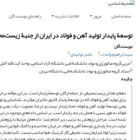
صفحه اصلی
مرور
اطلاعات نشریه
راهنمای نویسندگان
توسعة پایدار تولید آهن و فولاد در ایران از جنبة زیست‌مح
نویسندگان
2
1
سید ابراهیم وحدت
ناصر توحیدی
1
مربی گروه متالورژی و مواد دانشکدة فنی دانشگاه آزاد اسلامی، واحد آیت الله آملی
2
استاد گروه متالورژی و مواد دانشکدة فنی دانشگاه تهران
چکیده
برای تولید آهن و فولاد که در توسعة پایدار کشور ما ایران مؤثرند، شناسایی 
یعنی توسعة تولید آهن و فولاد اصلا پایدار نیست و درجة عضویت «یک» یعنی تو
فولاد به طور نسبی با همان درجه، پایدار است. بر اساس داده‌های موجود در ایرا
شده است. مراحل پژوهش به ترتیب زیر انجام شد: داده‌های مرتبط با پژوهش ا
نیست زیرا اولا شرایط زیست محیطی گاز کربنیک هوا مناسب نیست، ثانیا مقدا
می‌شود. بنابراین برای افزایش درجة توسعة پایدار، باید به طور همزمان در ج