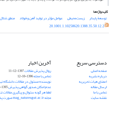
کلیدواژه‌ها
توسعة پایدار
زیست‌محیطی
عوامل مؤثر در تولید آهن و فولاد
منطق شلال
20.1001.1.10258620.1388.35.50.12.2
دسترسی سریع
آخرین اخبار
صفحه اصلی
روال پذیرش مقالات
1397-12-11
درباره نشریه
تماس با مجله
1396-10-12
اعضای هیات تحریریه
نویسنده مسئول در مقالات دانشگاه ته
ارسال مقاله
عدم امکان صدور گواهی پذیرش
1395-11-21
تماس با ما
لطفا هر گونه سئوال و پیگیری مقالات تنه
نقشه سایت
مجله mag_natures@ut.ac.ir صورت پذیرد.