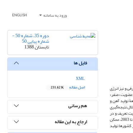
ورود به سامانه
ENGLISH
دوره 35، شماره 50 -
شماره پیاپی 50
تابستان 1388
فایل ها
XML
اصل مقاله
ا و /SO3 SO2 آبهای شیرین، جنگل، مواد مصرفی و نیز انرژی
231.62 K
ه عضویت «صفر»
ة تولید آهن و
هم رسانی
لال نتیجه‌گیری
یت تعریف و در
نهایت درجة پایداری توسعة آهن و فولاد در ایران محاسبه و با کمک قوانین استنتاج فازی تعیین شد. نتیجه آن‌که توسعة پایدار تولید آهن و فولاد با شرایط سالهای 2002 تا 2003، ممکن
ارجاع به این مقاله
 کشورها تولید