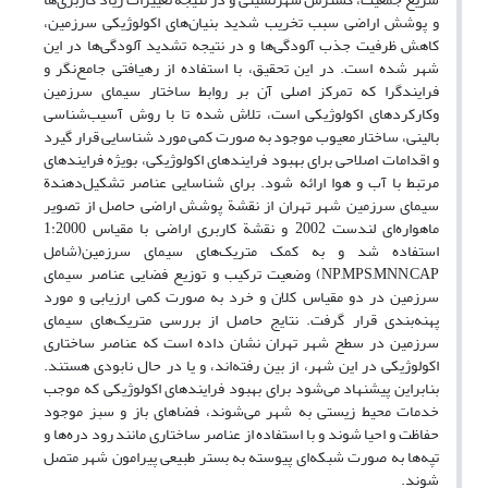
و پوشش اراضی سبب تخریب شدید بنیان‌های اکولوژیکی سرزمین،
کاهش ظرفیت جذب آلودگی‌ها و در نتیجه تشدید آلودگی‌ها در این
شهر شده است. در این تحقیق، با استفاده از رهیافتی جامع‌نگر و
فرایند‌گرا که تمرکز اصلی آن بر روابط ساختار سیمای سرزمین
وکارکردهای اکولوژیکی است، تلاش شده تا با روش آسیب‌شناسی
بالینی، ساختار معیوب موجود به صورت کمی مورد شناسایی قرار گیرد
و اقدامات اصلاحی برای بهبود فرایندهای اکولوژیکی، بویژه فرایندهای
مرتبط با آب و هوا ارائه شود. برای شناسایی عناصر تشکیل‌دهندة
سیمای سرزمین شهر تهران از نقشة پوشش اراضی حاصل از تصویر
ماهواره‌ای لندست 2002 و نقشة کاربری اراضی با مقیاس 1:2000
استفاده شد و به کمک متریک‌های سیمای سرزمین(شامل
NP,MPS,MNN,CAP) وضعیت ترکیب و توزیع فضایی عناصر سیمای
سرزمین در دو مقیاس کلان و خرد به صورت کمی ارزیابی و مورد
پهنه‌بندی قرار گرفت. نتایج حاصل از بررسی متریک‌های سیمای
سرزمین در سطح شهر تهران نشان داده است که عناصر ساختاری
اکولوژیکی در این شهر، از بین رفته‌اند، و یا در حال نابودی هستند.
بنابراین پیشنهاد می‌شود برای بهبود فرایندهای اکولوژیکی که موجب
خدمات محیط زیستی به شهر می‌شوند، فضاهای باز و سبز موجود
حفاظت و احیا شوند و با استفاده از عناصر ساختاری مانند رود دره‌ها و
تپه‌ها به صورت شبکه‌ای پیوسته به بستر طبیعی پیرامون شهر متصل
شوند.