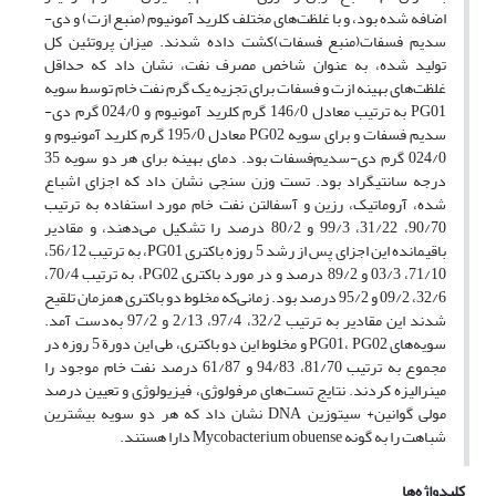
اضافه شده بود، و با غلظت‌های مختلف کلرید آمونیوم (منبع ازت) و دی-
سدیم فسفات(منبع فسفات)کشت داده شدند. میزان پروتئین کل
تولید شده، به عنوان شاخص مصرف نفت، نشان داد که حداقل
غلظت‌های بهینه ازت و فسفات برای تجزیه یک گرم نفت خام توسط سویه
PG01 به ترتیب معادل 146/0 گرم کلرید آمونیوم و 024/0 گرم دی-
سدیم فسفات و برای سویه PG02 معادل 195/0 گرم کلرید آمونیوم و
024/0 گرم دی-سدیم‌فسفات بود. دمای بهینه برای هر دو سویه 35
درجه سانتیگراد بود. تست وزن سنجی نشان داد که اجزای اشباع
شده، آروماتیک، رزین و آسفالتن نفت خام مورد استفاده به ترتیب
90/70، 31/22، 99/3 و 80/2 درصد را تشکیل می‌دهند، و مقادیر
باقیمانده این اجزای پس از رشد 5 روزه باکتری PG01، به ترتیب 56/12،
71/10، 03/3 و 89/2 درصد و در مورد باکتری PG02، به ترتیب 70/4،
32/6، 09/2 و 95/2 درصد بود. زمانی‌که مخلوط دو باکتری همزمان تلقیح
شدند این مقادیر به‌ ترتیب 32/2، 97/4، 2/13 و 97/2 به‌دست آمد.
سویه‌های PG01، PG02 و مخلوط این دو باکتری، طی این دورة 5 روزه در
مجموع به ترتیب 81/70، 94/83 و 61/87 درصد نفت خام موجود را
مینرالیزه کردند. نتایج تست‌های مرفولوژی، فیزیولوژی و تعیین درصد
مولی گوانین+ سیتوزین DNA نشان داد که هر دو سویه بیشترین
شباهت را به گونه Mycobacterium obuense دارا هستند.
کلیدواژه‌ها