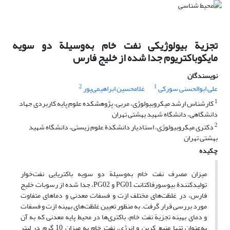
تجزیة بیولوژیکی نفت خام به‌وسیلة دو سویه
مایکوباکتریوم جدا شده از خلیج فارس
نویسندگان
2
1
علی ابوالحسنی سورکی
غلامحسین ابراهیمی‌پور
1
کارشناس ارشد میکروبیولوژی، مربی، پژوهشکده علوم پایه کاربردی جهاد
دانشگاهی، دانشگاه شهید بهشتی تهران
2
دکتری میکروبیولوژی، استادیار دانشکدة علوم زیستی، دانشگاه شهید
بهشتی تهران
چکیده
میزان مصرف نفت خام به‌وسیلة دو سویه باکتریایی نفت‌خوار
تولید‌کنندة بیوسورفاکتانت PG01 و PG02، جدا شده از رسوبات خلیج
فارس، در غلظت‌های مختلف ازت و فسفات معدنی و دما‌های متفاوت
مورد بررسی قرار گرفت. به منظور تعیین غلظت‌های بهینه ازت و فسفات
و دمای بهینه تجزیة نفت خام، باکتری‌ها در محیط پایه معدنی که به آن
به‌عنوان تنها منبع کربن و انرژی، نفت خام به میزان 10 گرم در لیتر