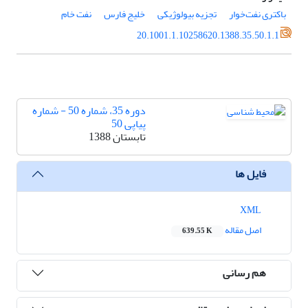
باکتری نفت‌خوار
تجزیه بیولوژیکی
خلیج فارس
نفت خام
20.1001.1.10258620.1388.35.50.1.1
دوره 35، شماره 50 - شماره
پیاپی 50
تابستان 1388
فایل ها
XML
اصل مقاله
639.55 K
هم رسانی