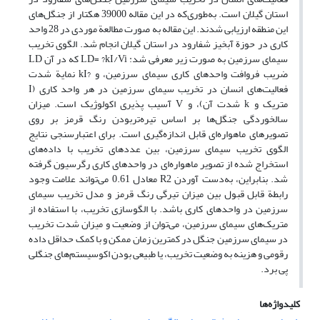
استان گیلان است. به‌طوری‌که در این مقاله 39000 هکتار از جنگل‌های
این منطقه ارزیابی شدند. این مقاله به صورت مطالعة موردی در 28 واحد
کاری در حوزة آبخیز شفارود در استان گیلان انجام شد. الگوی تخریب
سیمای سرزمین به صورت زیر معرفی شد: LD= ?kI/Vi که در آن LD
ضریب فروافت واحدهای کاری سیمای سرزمین، و ?kI نمایة شدت
فعالیت‌های انسان در تخریب سیمای سرزمین در هر واحد کاری (I
متریک و k شدت آن)، و V آسیب پذیری اکولوژیک است. میزان
سالخوردگی جنگل‌ها بر اساس تیره‌تر‌بودن رنگ قرمز بر روی
تصویرهای ماهواره‌ای قابل اندازه‌گیری است. برای اعتبارسنجی نتایج
الگوی تخریب سیمای سرزمین، بین عددهای تخریب با داده‌های
استخراج شده از تصویر ماهواره‌ای در واحدهای کاری رگرسیون گرفته
شد. بنابراین، به‌دست آوردن R2 معادل 0.61 می‌تواند علامت وجود
رابطة قابل قبول بین میزان تیرگی رنگ قرمز و مدل تخریب سیمای
سرزمین در واحدهای کاری باشد. با الگوسازی تخریب، با استفاده از
متریک‌های سیمای سرزمین، می‌توان از وضعیت و میزان شدت تخریب
در سیمای سرزمین جنگل در کمترین زمان ممکن و با کمک حداقل داده
رقومی و هزینه به وضعیت تخریب، یا طبیعی بودن اکوسیستم‌های جنگلی
پی برد.
کلیدواژه‌ها