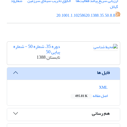
ارزیابی سریع پیامد فعالیت‌ها
الگوی تخریب سیمای سرزمین
شفارود
گیلان
20.1001.1.10258620.1388.35.50.8.8
دوره 35، شماره 50 - شماره
پیاپی 50
تابستان 1388
فایل ها
XML
اصل مقاله
495.81 K
هم رسانی