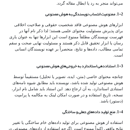
می‌تواند منجر به رد یا ابطال مقاله گردد.
1-2. ممنوعیت انتساب نویسندگی به هوش مصنوعی
ابزارهای هوش مصنوعی فاقد شخصیت حقوقی و صلاحیت اخلاقی
برای پذیرش مسئولیت محتوای علمی هستند؛ لذا ذکر نام آنها در
فهرست نویسندگان مطلقاً ممنوع است این ابزارها تنها به عنوان یاری
رسان یا ابزار تحقیق قابل ذکر هستند و مسئولیت نهایی صحت و سقم
تمامی مطالب، داده‌ها و نتایج، منحصراً بر عهده نویسندگان انسانی
است.
1-3. استناددهی استاندارد به خروجی
های هوش مصنوعی
چنانچه محتوای خاصی (متن، ایده، تصویر یا تحلیل) مستقیماً توسط
هوش مصنوعی تولید شده باشد، نویسنده باید مطابق شیوه نامه‌های
استنادی استاندارد، به آن ارجاع دهد. این استناد باید شامل نام ابزار،
نسخه، تاریخ استفاده و در صورت امکان لینک به مکالمه یا پرامپت
(دستور) باشد.
1-4. منع تولید داده
های جعلی و ساختگی
استفاده از هوش مصنوعی برای تولید داده‌های خام ساختگی یا تغییر
نتایج واقعی اکیداً ممنوع است .اگرچه استفاده از داده‌های مصنوعی در