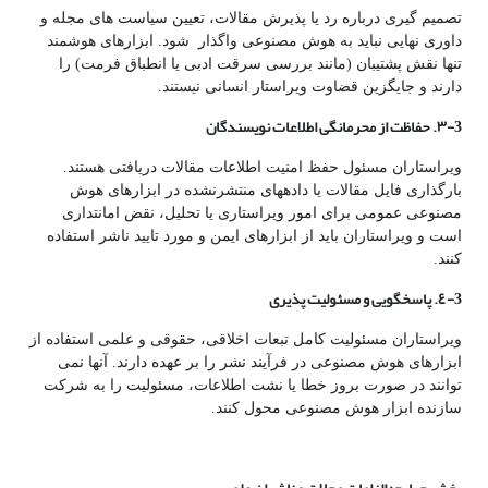
تصمیم گیری درباره رد یا پذیرش مقالات، تعیین سیاست های مجله و
داوری نهایی نباید به هوش مصنوعی واگذار شود. ابزارهای هوشمند
تنها نقش پشتیبان (مانند بررسی سرقت ادبی یا انطباق فرمت) را
دارند و جایگزین قضاوت ویراستار انسانی نیستند.
3-٣. حفاظت از محرمانگی اطلاعات نویسندگان
ویراستاران مسئول حفظ امنیت اطلاعات مقالات دریافتی هستند.
بارگذاری فایل مقالات یا دادههای منتشرنشده در ابزارهای هوش
مصنوعی عمومی برای امور ویراستاری یا تحلیل، نقض امانتداری
است و ویراستاران باید از ابزارهای ایمن و مورد تایید ناشر استفاده
کنند.
3-٤. پاسخگویی و مسئولیت
پذیری
ویراستاران مسئولیت کامل تبعات اخلاقی، حقوقی و علمی استفاده از
ابزارهای هوش مصنوعی در فرآیند نشر را بر عهده دارند. آنها نمی
توانند در صورت بروز خطا یا نشت اطلاعات، مسئولیت را به شرکت
سازنده ابزار هوش مصنوعی محول کنند.