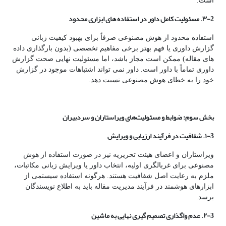
است.
2-٣. مسئولیت کامل داور در استفاده
های ابزاری محدود
استفاده محدود از هوش مصنوعی صرفاً برای بهبود کیفیت زبانی
گزارش داوری یا فهم بهتر برخی مفاهیم تخصصی (بدون بارگذاری داده
های مقاله) ممکن است مجاز باشد، اما مسئولیت نهایی صحت گزارش
داوری تماماً با داور است. داور نمی تواند اشتباهات موجود در گزارش
خود را به خطای هوش مصنوعی نسبت دهد.
بخش سوم: ضوابط و مسئولیت
های ویراستاران و سردبیران
3-١. شفافیت در فرآیند ارزیابی و ویرایش
ویراستاران و اعضای هیئت تحریریه نیز در صورت استفاده از هوش
مصنوعی برای غربالگری اولیه، انتخاب داور یا ویرایش زبانی مکاتبات،
ملزم به رعایت اصل شفافیت هستند. هرگونه استفاده سیستمی از
ابزارهای هوشمند در فرآیند مدیریت مقاله باید به اطلاع نویسندگان
برسد.
3-٢. عدم واگذاری تصمیم گیری نهایی به ماشین