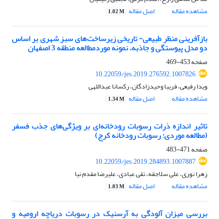
مشاهده مقاله
اصل مقاله
1.02 M
بازآفرینی منظر طبیعی- تاریخی زیرساخت‌های سبز شهری بر اساس
دو مدل پیوستگی و جاذبه، نمونه موردمطالعه منطقه 3 اصفهان
صفحه
453-469
10.22059/jes.2019.276592.1007826
ویدا رفیعی، فریبا وحیدزادگان، رکسانا عبداللهی
مشاهده مقاله
اصل مقاله
1.34 M
تاثیر اندازه ذرات رسوبات رودخانه‌ای بر ویژگی‌های جذب فسفر
(مطالعه ‏موردی: رسوبات رودخانه کرج)‏
صفحه
471-483
10.22059/jes.2019.284893.1007887
زهرا نوری، علی سلاجقه، تقی عبادی، علیرضا مقدم نیا
مشاهده مقاله
اصل مقاله
1.03 M
بررسی میزان آلودگی به آرسنیک در رسوبات دریاچه ارومیه و