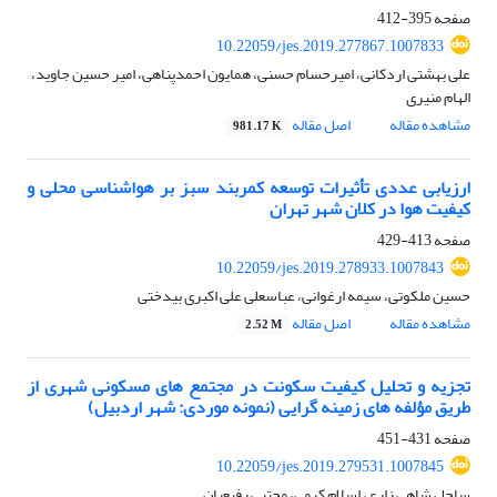
صفحه
395-412
10.22059/jes.2019.277867.1007833
علی بهشتی اردکانی، امیرحسام حسنی، همایون احمدپناهی، امیر حسین جاوید،
الهام منیری
مشاهده مقاله
اصل مقاله
981.17 K
ارزیابی عددی تأثیرات توسعه کمربند سبز بر هواشناسی محلی و
کیفیت هوا در کلان شهر تهران
صفحه
413-429
10.22059/jes.2019.278933.1007843
حسین ملکوتی، سیمه ارغوانی، عباسعلی علی اکبری بیدختی
مشاهده مقاله
اصل مقاله
2.52 M
تجزیه و تحلیل کیفیت سکونت در مجتمع های مسکونی شهری از
طریق مؤلفه های زمینه گرایی (نمونه موردی: شهر اردبیل)
صفحه
431-451
10.22059/jes.2019.279531.1007845
ساحل شاهی زارع، اسلام کرمی، مجتبی رفیعیان