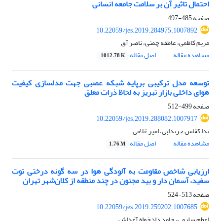
احتمال تاثیر آن بر سلامت جامعه انسانی
صفحه
485-497
10.22059/jes.2019.284975.1007892
مریم کاظمی، عاطفه چمنی، ناصر آق
مشاهده مقاله
اصل مقاله
1012.78 K
توسعه مدل ترکیبی برپایه شبکه عصبی جهت مدلسازی کیفیت
هوای داخلی بازار تبریز به لحاظ ذرات معلق
صفحه
499-512
10.22059/jes.2019.288082.1007917
ندا کفاش چرندابی، امیر غلامی
مشاهده مقاله
اصل مقاله
1.76 M
ارزیابی شاخص مقاومت به آلودگی هوا در سه گونه درختی توت
سفید، آسمان دار و بید مجنون در چند منطقه از کلان‌شهر تهران
صفحه
513-524
10.22059/jes.2019.259202.1007685
اعظم سلیمی، حامد دادخواه آغداش