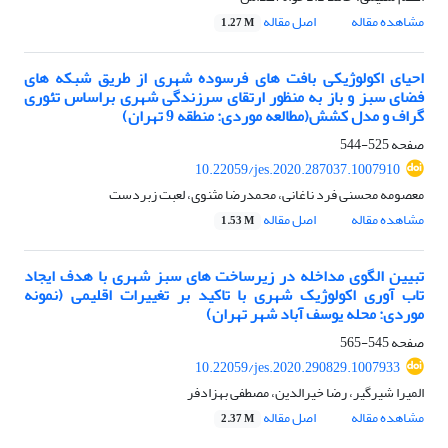
مشاهده مقاله
اصل مقاله
1.27 M
احیای اکولوژیکی بافت های فرسوده شهری از طریق شبکه های
فضای سبز و باز به منظور ارتقای سرزندگی شهری براساس تئوری
گراف و مدل کشش(مطالعه موردی: منطقه 9 تهران)
صفحه
525-544
10.22059/jes.2020.287037.1007910
معصومه محسنی فرد ناغانی، محمدرضا مثنوی، لعبت زبردست
مشاهده مقاله
اصل مقاله
1.53 M
تبیین الگوی مداخله در زیرساخت های سبز شهری با هدف ایجاد
تاب آوری اکولوژیک شهری با تاکید بر تغییرات اقلیمی (نمونه
موردی: محله یوسف آباد شهر تهران)
صفحه
545-565
10.22059/jes.2020.290829.1007933
المیرا شیرگیر، رضا خیرالدین، مصطفی بهزادفر
مشاهده مقاله
اصل مقاله
2.37 M