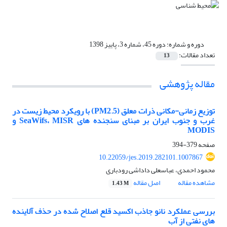
دوره و شماره:
دوره 45، شماره 3، پاییز 1398
تعداد مقالات:
13
مقاله پژوهشی
توزیع زمانی-مکانی ذرات معلق (PM2.5) با رویکرد محیط زیست در
غرب و جنوب ایران بر مبنای سنجنده های SeaWifs، MISR و
MODIS
صفحه
379-394
10.22059/jes.2019.282101.1007867
محمود احمدی، عباسعلی داداشی رودباری
مشاهده مقاله
اصل مقاله
1.43 M
بررسی عملکرد نانو جاذب اکسید قلع اصلاح شده در حذف آلاینده
های نفتی از آب