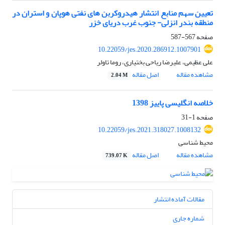
تعیین سهم منابع انتشار هیدروکربن های نفتی هوپان و استران در
منطقه بندر انزلی- جنوب غرب دریای خزر
صفحه
567-587
10.22059/jes.2020.286912.1007901
علی عظیمی، علیرضا ریاحی بختیاری، روما تاولر
مشاهده مقاله
اصل مقاله
2.04 M
خلاصه انگلیسی پاییز 1398
صفحه
1-31
10.22059/jes.2021.318027.1008132
محیط شناسی
مشاهده مقاله
اصل مقاله
739.07 K
مقالات آماده انتشار
شماره جاری