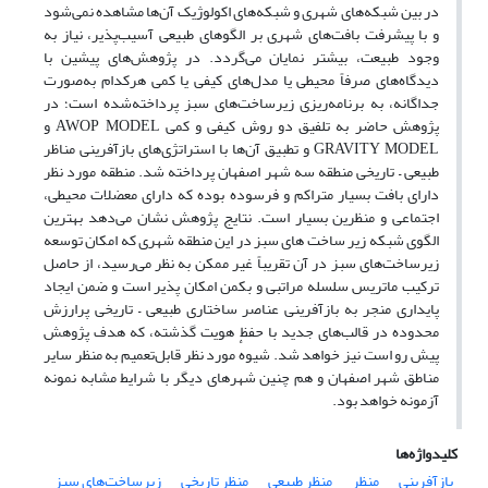
در بین شبکه‌های شهری و شبکه‌های اکولوژیک آن‌ها مشاهده نمی‌شود
و با پیشرفت بافت‌های شهری بر الگوهای طبیعی آسیب‌پذیر، نیاز به
وجود طبیعت، بیشتر نمایان می‌گردد. در پژوهش‌های پیشین با
دیدگاه‌های صرفاً محیطی یا مدل‌های کیفی یا کمی هرکدام به‌صورت
جداگانه، به برنامه‌ریزی زیرساخت‌های سبز پرداخته‌شده است؛ در
پژوهش حاضر به تلفیق دو روش کیفی و کمی AWOP MODEL و
GRAVITY MODEL و تطبیق آن‌ها با استراتژی‌های بازآفرینی مناظر
طبیعی – تاریخی منطقه سه شهر اصفهان پرداخته شد. منطقه مورد نظر
دارای بافت بسیار متراکم و فرسوده بوده که دارای معضلات محیطی،
اجتماعی و منظرین بسیار است. نتایج پژوهش نشان می‌دهد بهترین
الگوی شبکه زیر ساخت های سبز در این منطقه شهری که امکان توسعه
زیرساخت‌های سبز در آن تقریباً غیر ممکن به نظر می‌رسید، از حاصل
ترکیب ماتریس سلسله مراتبی و بکمن امکان پذیر است و ضمن ایجاد
پایداری منجر به بازآفرینی عناصر ساختاری طبیعی – تاریخی پرارزش
محدوده در قالب‌های جدید با حفظ هویت گذشته، که هدف پژوهش
پیش رو است نیز خواهد شد. شیوهٔ مورد نظر قابل‌تعمیم به منظر سایر
مناطق شهر اصفهان و هم چنین شهرهای دیگر با شرایط مشابه نمونه
آزمونه خواهد بود.
کلیدواژه‌ها
بازآفرینی
منظر
منظر طبیعی
منظر تاریخی
زیرساخت‌های سبز