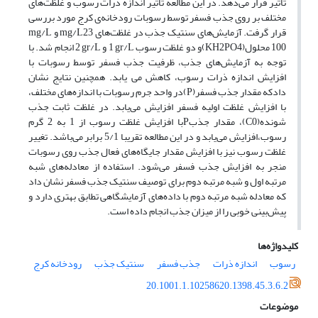
تاثیر قرار می‌دهد. در این مطالعه تاثیر اندازه ذرات رسوب و غلظت‌های
مختلف بر روی جذب فسفر توسط رسوبات ‏رودخانه‌ی کرج مورد بررسی
100 محلول(‏KH2PO4‎‏)و دو غلظت رسوب ‏gr/L‏ 1 و ‏gr/L‏ 2 انجام شد. با
توجه به آزمایش‌های جذب، ظرفیت جذب فسفر توسط رسوبات با
افزایش اندازه ‏ذرات رسوب، کاهش می یابد. همچنین نتایج نشان
دادکه مقدار جذب فسفر(‏P‏)در واحد جرم رسوبات با اندازه‌های مختلف،
با افزایش غلظت اولیه ‏فسفر افزایش می‌یابد. در غلظت ثابت جذب
شونده(‏C0‎‏)، مقدار جذبP‏با افزایش غلظت رسوب از 1 به 2 گرم
رسوب،افزایش می‌یابد و در این مطالعه ‏تقریبا 5/1 برابر می‌باشد. تغییر
غلظت رسوب نیز با افزایش مقدار جایگاه‌های فعال جذب روی رسوبات
منجر به افزایش جذب فسفر می‌شود. استفاده از ‏معادله‌های شبه
مرتبه اول و شبه مرتبه دوم برای توصیف سنتیک جذب فسفر نشان داد
که معادله شبه مرتبه دوم با داده‌های آزمایشگاهی تطابق ‏بهتری دارد و
پیش‌بینی خوبی را از میزان جذب انجام داده است. ‏
کلیدواژه‌ها
رسوب
اندازه ذرات
جذب فسفر
سنتیک جذب
رودخانه کرج
20.1001.1.10258620.1398.45.3.6.2
موضوعات