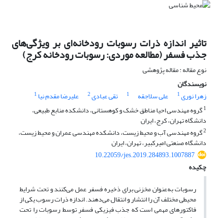
تاثیر اندازه ذرات رسوبات رودخانه‌ای بر ویژگی‌های
جذب فسفر (مطالعه ‏موردی: رسوبات رودخانه کرج)‏
نوع مقاله : مقاله پژوهشی
نویسندگان
1
2
1
1
زهرا نوری
علی سلاجقه
تقی عبادی
علیرضا مقدم نیا
1
گروه مهندسی احیا مناطق خشک و کوهستانی، دانشکده منابع طبیعی،
دانشگاه تهران، کرج، ایران
2
گروه مهندسی آب و محیط زیست، دانشکده مهندسی عمران و محیط زیست،
دانشگاه صنعتی امیرکبیر، تهران، ایران
10.22059/jes.2019.284893.1007887
چکیده
رسوبات به‌عنوان مخزنی برای ذخیره فسفر ‏عمل می‌کنند و تحت شرایط
محیطی مختلف آن را انتشار و انتقال می‌دهند. اندازه ذرات رسوب یکی از
فاکتورهای مهمی است که جذب فیزیکی ‏فسفر توسط رسوبات را تحت