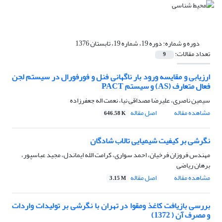
دوره و شماره:
دوره 19، شماره 19، تابستان 1376
تعداد مقالات:
9
ارزیابی و مقایسه ورود بار ناگهانی فنل و فورفورال در سیستم لجن
فعال متعارف (AS) و سیستم PACT
سیمین ناصری، علیرضا مصداقی نیا، نعمت اله جعفرزاده
مشاهده مقاله
اصل مقاله
646.58 K
نگرشی بر کیفیت شیمیایی تالاب شادگان
مهندس فروزان فرخیان، احمد سواری، کرامت الله ایماندل، مجید عباسپور،
برهان ریاضی
مشاهده مقاله
اصل مقاله
3.15 M
بررسی بازیافت کاغذ ومقوا در تهران با نگرشی بر تولیدات واردات
و مصرف آن ( 1372)