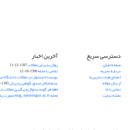
دسترسی سریع
آخرین اخبار
صفحه اصلی
روال پذیرش مقالات
1397-12-11
درباره نشریه
تماس با مجله
1396-10-12
اعضای هیات تحریریه
نویسنده مسئول در مقالات دانشگاه ته
ارسال مقاله
عدم امکان صدور گواهی پذیرش
1395-11-21
تماس با ما
لطفا هر گونه سئوال و پیگیری مقالات تنه
نقشه سایت
مجله mag_natures@ut.ac.ir صورت پذیرد.