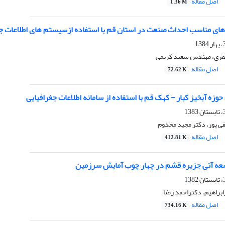
اصل مقاله
1.36 M
های مناسب احداث صنعت در استان قم با استفاده ازسیستم های اطلاعات ج
فری، مهندس سعید کریمی
اصل مقاله
72.62 K
زه آبخیز کبار - کهک قم با استفاده از سامانه اطلاعات جغرافیایی
ی پور، دکتر مجید مخدوم
اصل مقاله
412.81 K
سعه آتی جزیره قشم در چهار چوب آمایش سرزمین
براهیم، دکتراحمد رضا
اصل مقاله
734.16 K