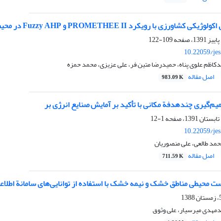
ویکرد PROMETHEE II و Fuzzy AHP در محیط GIS (مطالعه موردی: شهرستان مرودشت)
109-122
10.22059/je
اظم علوی پناه، حمیدرضا متین فر، علی عزیزی، محمد حمزه
اصل مقاله
983.09 K
م‌گیری چندهدفة مکانی با تأکید بر آمایش صنایع انرژی بر
1-12
10.22059/je
مد طالعی، علی منصوریان
اصل مقاله
711.59 K
ست محیطی مناطق خشک و نیمه خشک با استفاده از توانایی‌‌های سامانة اطلاع
‌مهدی میر‌سیار، علی وثوق