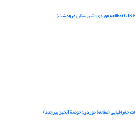
ات جغرافیایی (مطالعة موردی: حوضة آبخیز بیرجند)