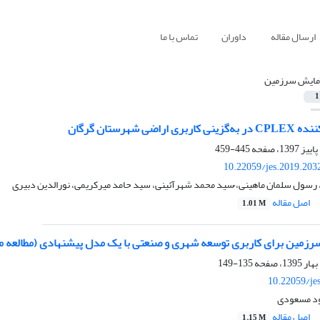
ارسال مقاله
داوران
تماس با ما
مایش سرزمین
1
اضی شهرستان گرگان
445-459
10.22059/jes.2019.203
رسول سلمان ماهینی، ُسید محمد شهرآئینی، سید حامد میرکریمی، نورالدین دبیری
اصل مقاله
1.01 M
سرزمین برای کاربری توسعه شهری و صنعتی با یک مدل پیشنهادی (مطالعه 
135-149
10.22059/je
ود مسعودی
اصل مقاله
1.15 M