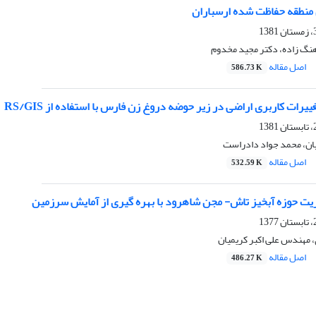
منطقه حفاظت شده ارسباران
گ زاده، دکتر مجید مخدوم
اصل مقاله
586.73 K
یرات کاربری اراضی در زیر حوضه دروغ زن فارس با استفاده از RS/GIS
یان، محمد جواد دادراست
اصل مقاله
532.59 K
ریت حوزه آبخیز تاش- مجن شاهرود با بهره گیری از آمایش سرزمین
 مهندس علی اکبر کریمیان
اصل مقاله
486.27 K