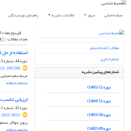
صفحه اصلی
مرور
اطلاعات نشریه
راهنمای نویسندگان
کلیدواژه‌ها =
آ
تعداد مقالات:
1
مقالات آماده انتشار
استفاده از حل کننده CPLEX در به‌گزینی کاربری ار
شماره جاری
دوره 44، شماره 3، پاییز 1397، صفحه
231.1007206
شماره‌های پیشین نشریه
مریم سعیدصبایی، 
مشاهده مقاله
دوره 52 (1405)
ارزیابی تناسب 
دوره 51 (1404)
دوره 42، شماره 1، بهار 1395، صفحه
دوره 50 (1403)
s.2016.58111
پرویز جوکار، مسع
دوره 49 (1402)
مشاهده مقاله