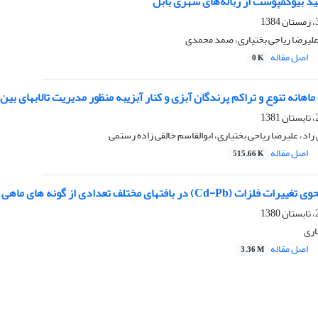
د بیوکمپوست از زباله‌های شهری بابل
علیرضا ریاحی بختیاری، صمد محمدی
اصل مقاله
0 K
اهانه تنوع و تراکم پرندگان آبزی و کنار آبزیبه منظور مدیریت تالابهای ب
راد، علیرضا ریاحی بختیاری، ابوالقاسم خالقی زاده رستمی
اصل مقاله
515.66 K
مختلف تعدادی از گونه های ماهی رودخانه هراز ( استان مازندران – ایران )
اری
اصل مقاله
3.36 M