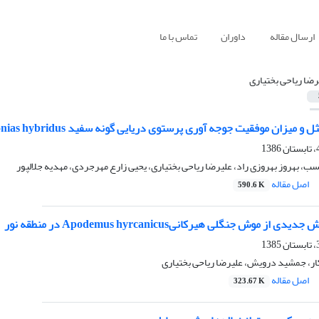
ارسال مقاله
داوران
تماس با ما
رضا ریاحی بختیاری
ت جوجه آوری پرستوی دریایی گونه سفید Chlidonias hybridus در آب بندان های دایمی زرین کلا و مرزون آباد استان مازندران
ب، بهروز بهروزی راد، علیرضا ریاحی بختیاری، یحیی زارع مهرجردی، مهدیه جلالپور
اصل مقاله
590.6 K
ز موش جنگلی هیرکانیApodemus hyrcanicus در منطقه نور
ر، جمشید درویش، علیرضا ریاحی بختیاری
اصل مقاله
323.67 K