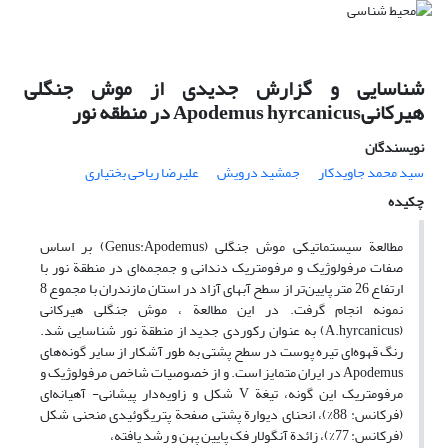
شناسایی و گزارش جدیدی از موش جنگلی
هیرکانیApodemus hyrcanicus در منطقه نور
نویسندگان
سید محمد جاویدکار
جمشید درویش
علیرضا ریاحی بختیاری
چکیده
مطالعة سیستماتیکی موش جنگلی (Genus:Apodemus) بر اساس
صفات مرفولوژیک و مرفومتریک دندانی و جمجمه‌ای در منطقة نور با
ارتفاع 26 متر پایین‌تر از سطح آبهای آزاد در استان مازندران با مجموع 8
نمونه انجام گرفت. در این مطالعة ، موش جنگلی هیرکانی
(A.hyrcanicus) به عنوان رکوردی جدید از منطقة نور شناسایی شد.
رنگ قهوه‌ای تیره پوست در سطح پشتی به طور آشکار از سایر گونه‌های
Apodemus در ایران متمایز است. و از خصوصیات شاخص مرفولوژیک و
مرفومتریک این گونه، تیغة V شکل و زاویه‌دار پیشانی- آهیانه‌ای
(فرکانس: 88%)، انحنای دیوارة پشتی صفحة پتریگوئیدی منحنی شکل
(فرکانس: 77%)، زائدة آنگولار فک پایین پهن و رشد یافته،