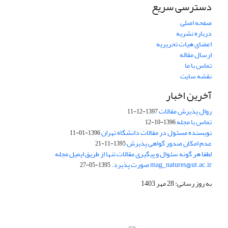
دسترسی سریع
صفحه اصلی
درباره نشریه
اعضای هیات تحریریه
ارسال مقاله
تماس با ما
نقشه سایت
آخرین اخبار
روال پذیرش مقالات
1397-12-11
تماس با مجله
1396-10-12
نویسنده مسئول در مقالات دانشگاه تهران
1396-01-11
عدم امکان صدور گواهی پذیرش
1395-11-21
لطفا هر گونه سئوال و پیگیری مقالات تنها از طریق ایمیل مجله
mag_natures@ut.ac.ir صورت پذیرد.
1395-05-27
به روز رسانی: 28 مهر 1403