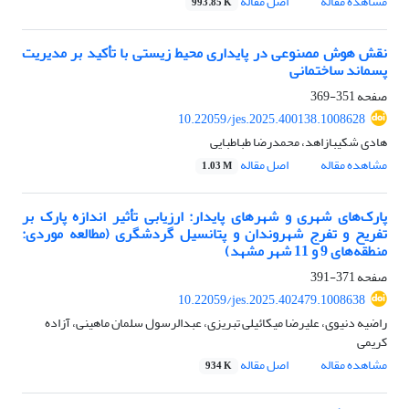
مشاهده مقاله
اصل مقاله
993.85 K
نقش هوش مصنوعی در پایداری محیط‌ زیستی با تأکید بر مدیریت
پسماند ساختمانی
صفحه
351-369
10.22059/jes.2025.400138.1008628
هادی شکیبازاهد، محمدرضا طباطبایی
مشاهده مقاله
اصل مقاله
1.03 M
پارک‌های شهری و شهرهای پایدار: ارزیابی تأثیر اندازه پارک بر
تفریح و تفرج شهروندان و پتانسیل گردشگری (مطالعه موردی:
منطقه‌های 9 و 11 شهر مشهد)
صفحه
371-391
10.22059/jes.2025.402479.1008638
راضیه دنیوی، علیرضا میکائیلی تبریزی، عبدالرسول سلمان ماهینی، آزاده
کریمی
مشاهده مقاله
اصل مقاله
934 K