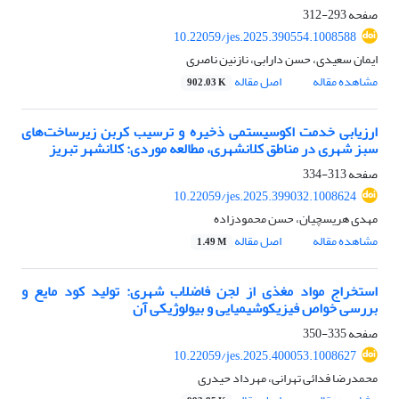
صفحه
293-312
10.22059/jes.2025.390554.1008588
ایمان سعیدی، حسن دارابی، نازنین ناصری
مشاهده مقاله
اصل مقاله
902.03 K
ارزیابی خدمت اکوسیستمی ذخیره و ترسیب کربن زیرساخت‌های
سبز شهری در مناطق کلانشهری، مطالعه موردی: کلانشهر تبریز
صفحه
313-334
10.22059/jes.2025.399032.1008624
مهدی هریسچیان، حسن محمودزاده
مشاهده مقاله
اصل مقاله
1.49 M
استخراج مواد مغذی از لجن فاضلاب شهری: تولید کود مایع و
بررسی خواص فیزیکوشیمیایی و بیولوژیکی آن
صفحه
335-350
10.22059/jes.2025.400053.1008627
محمدرضا فدائی تهرانی، مهرداد حیدری