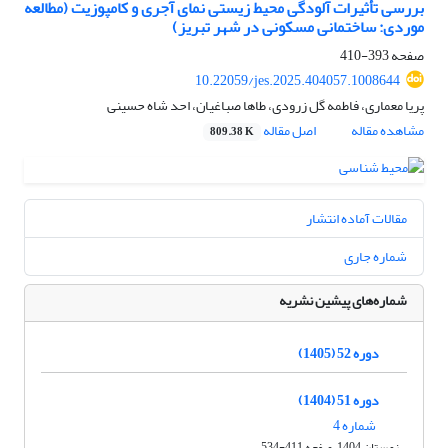
بررسی تأثیرات آلودگی محیط‌‌ زیستی نمای آجری و کامپوزیت (مطالعه
موردی: ساختمانی مسکونی در شهر تبریز)
صفحه
393-410
10.22059/jes.2025.404057.1008644
پریا معماری، فاطمه گل زرودی، طاها صباغیان، احد شاه حسینی
مشاهده مقاله
اصل مقاله
809.38 K
مقالات آماده انتشار
شماره جاری
شماره‌های پیشین نشریه
دوره 52 (1405)
دوره 51 (1404)
شماره 4
زمستان 1404، صفحه 411-534