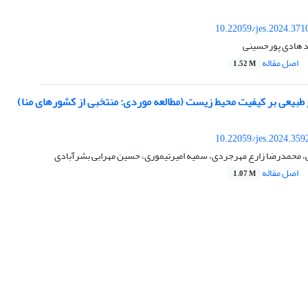
10.22059/jes.2024.371
د هادی پورحسینی
اصل مقاله
1.52 M
ع طبیعی بر کیفیت محیط زیست (مطالعه موردی: منتخبی از کشورهای منا)
10.22059/jes.2024.359
ی، محمدرضا زارع مهرجردی، سمیه امیرتیموری، حسین مهرابی بشرآبادی
اصل مقاله
1.07 M