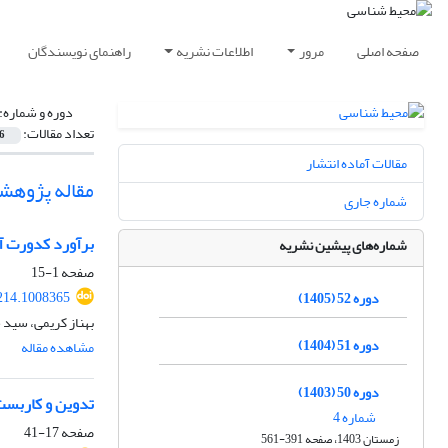
صفحه اصلی
مرور
اطلاعات نشریه
راهنمای نویسندگان
دوره و شماره:
تعداد مقالات:
6
مقالات آماده انتشار
مقاله پژوهش
شماره جاری
برآورد کدورت آ
شماره‌های پیشین نشریه
صفحه
1-15
214.1008365
دوره 52 (1405)
بهناز کریمی، سید
دوره 51 (1404)
مشاهده مقاله
دوره 50 (1403)
تدوین و کاربست چارچوب م
شماره 4
صفحه
17-41
زمستان 1403، صفحه 391-561