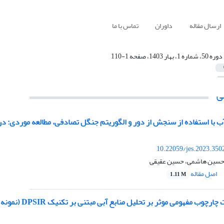
ارسال مقاله
داوران
تماس با ما
دوره 50، شماره 1، بهار 1403، صفحه 1-110
ی
ب با استفاده از سنجش از دور و الگوریتم جنگل تصادفی، مطالعه موردی: د
10.22059/jes.2023.350
 حسین هاشمی، حسین عقیقی
اصل مقاله
1.11 M
فهومی موثر بر تحلیل منابع آبی مبتنی بر تکنیک DPSIR (نمونه موردی: محله باغ فیض تهران)