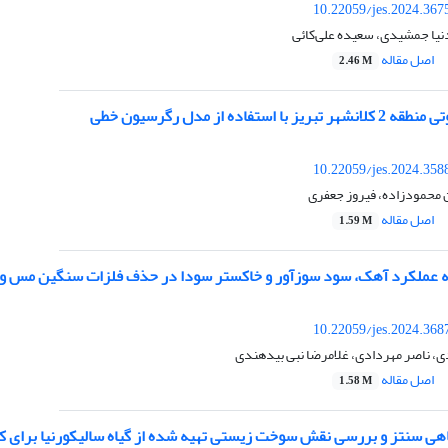
10.22059/jes.2024.367
نیا جمشیدی، سعیده علی‌کائی
اصل مقاله
2.46 M
 استفاده از مدل رگرسیون خطی
10.22059/jes.2024.358
محمودزاده، فیروز جعفری
اصل مقاله
1.59 M
 عملکرد آهک، سود سوزآور و خاکستر سودا در حذف فلزات سنگین مس و رو
10.22059/jes.2024.368
، ناصر مهردادی، غلامرضا نبی بیدهندی
اصل مقاله
1.58 M
سنتز و بررسی نقش سوخت زیستی تهیه شده از گیاه سالیکورنیا برای کاهش انتشار آلاینده ها