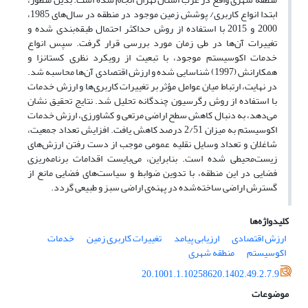
ابتدا انواع کاربری/ پوشش زمین موجود در منطقه در سال‌های 1985،
2000 و 2015 با استفاده از روش حداکثر احتمال طبقه‌بندی شده و
تغییرات آن‌ها در طی زمان مورد بررسی قرار گرفت. سپس انواع
خدمات اکوسیستم موجود، با تبعیت از رویکرد نظری کستانزا و
همکارانش (1997) شناسایی شده و ارزش‌ اقتصادی آن‌ها محاسبه شد.
در نهایت، ارتباط میان عوامل مؤثر بر تغییرات کاربری‌ها و ارزش خدمات
با استفاده از روش رگرسیون چندگانه تحلیل شد. نتایج تحقیق نشان
می‌دهد، به دنبال کاهش سطح اراضی مرتعی و کشاورزی، ارزش خدمات
اکوسیستم به میزان 2/51 درصد کاهش یافت. افزایش تعداد جمعیت،
شاغلان و تعداد وسایل نقلیه عمومی موجب از دست رفتن ارزش‌های
زیست‌محیطی شده است. بنابراین، می‌بایست اقدامات برنامه‌ریزی
فضایی در این منطقه، با تدوین ضوابط و سیاست‌های فضایی مانع از
گسترش اراضی ساخته‌شده در پهنه‌ی اراضی سبز و طبیعی گردد.
کلیدواژه‌ها
ارزش‌ اقتصادی
ارزیابی پیامد
تغییرات کاربری زمین
خدمات
اکوسیستم
منطقه شهری
20.1001.1.10258620.1402.49.2.7.9
موضوعات