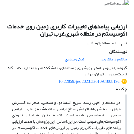
ارزیابی پیامدهای تغییرات کاربری زمین روی خدمات
اکوسیستم در منطقه ‌شهری غرب تهران
نوع مقاله : مقاله پژوهشی
نویسندگان
هاشم داداش پور
نیکی مهدوی
گروه طراحی و برنامه ریزی شهری و منطقه ای، دانشکده هنر و معماری، دانشگاه
تربیت مدرس، تهران، ایران
10.22059/jes.2023.326109.1008192
چکیده
در دهه‌های اخیر، رشد سریع اقتصادی و صنعتی، منجر به گسترش
مهاجرت به شهرها، افزایش سطح اراضی ساخته‌شده و تخریب اراضی
طبیعی و نیمه‌طبیعی شده است. نتیجه چنین شرایطی، نابودی
اکوسیستم‌های طبیعی است. بر این اساس، این پژوهش با هدف ارزیابی
پیامدهای تغییرات کاربری زمین بر ارزش‌های خدمات اکوسیستم در
منطقه شهری واقع در غرب استان تهران انجام شده است. بدین منظور،