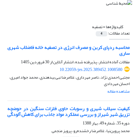
کلیدواژه‌ها =
تصفیه
تعداد مقالات:
4
محاسبه ردپای کربن و مصرف انرژی در تصفیه خانه فاضلاب شهری
ساری
مقالات آماده انتشار، پذیرفته شده، انتشار آنلاین از
30 فروردین 1405
10.22059/jes.2025.389452.1008580
مجتبی احمدی نژاد، ناصر مهرداری، غلامرضا نبی بیدهندی، محمد جواد امیری،
احسان مهردادی
مشاهده مقاله
کیفیت سیلاب شهری و رسوبات حاوی فلزات سنگین در حوضچه
تزریق شهر شیراز و بررسی عملکرد مواد جاذب برای کاهش آلودگی
دوره 35، شماره 49، بهار 1388
محمد پروین‌نیا، غلامرضا رخشنده‌رو، پرویز منجمی