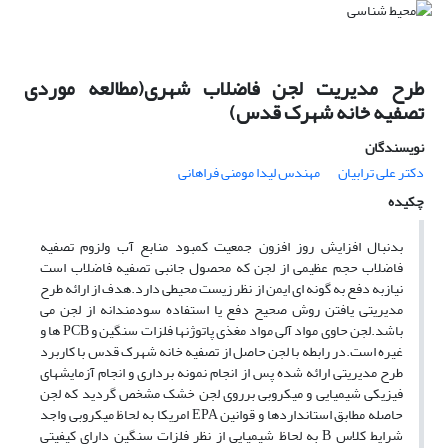
طرح مدیریت لجن فاضلاب شهری(مطالعه موردی
تصفیه خانه شهرک قدس)
نویسندگان
دکتر علی ترابیان
مهندس لیدا مومنی فراهانی
چکیده
بدنبال افزایش روز افزون جمعیت کمبود منابع آب ولزوم تصفیه
فاضلاب حجم عظیمی از لجن که محصول جانبی تصفیه فاضلاب است
نیازبه دفع به گونه ای ایمن از نظر زیست محیطی دارد.هدف از ارائه طرح
مدیریتی یافتن روش صحیح دفع یا استفاده سودمندانه از لجن می
باشد.لجن حاوی مواد آلی مواد مغذی پاتوژنها فلزات سنگین و PCB ها و
غیره است.در رابطه با لجن حاصل از تصفیه خانه شهرک قدس با کاربرد
طرح مدیریتی ارائه شده پس از انجام نمونه برداری و انجام آزمایشهای
فیزیکی شیمیایی و میکروبی برروی لجن خشک مشخص گردید که لجن
حاصله مطابق استانداردها و قوانین EPA امریکا به لحاظ میکروبی واجد
شرایط کلاس B به لحاظ شیمیایی از نظر فلزات سنگین دارای کیفیتی