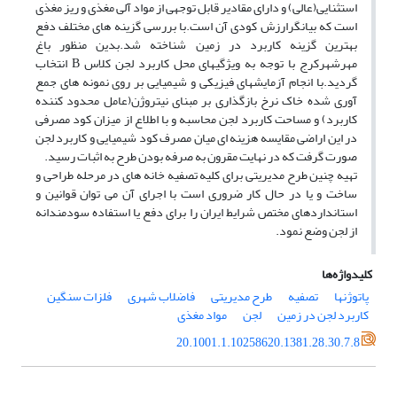
استثنایی(عالی) و دارای مقادیر قابل توجهی از مواد آلی مغذی و ریز مغذی
است که بیانگرارزش کودی آن است.با بررسی گزینه های مختلف دفع
بهترین گزینه کاربرد در زمین شناخته شد.بدین منظور باغ
مهرشهرکرج با توجه به ویژگیهای محل کاربرد لجن کلاس B انتخاب
گردید.با انجام آزمایشهای فیزیکی و شیمیایی بر روی نمونه های جمع
آوری شده خاک نرخ بازگذاری بر مبنای نیتروژن(عامل محدود کننده
کاربرد) و مساحت کاربرد لجن محاسبه و با اطلاع از میزان کود مصرفی
در این اراضی مقایسه هزینه ای میان مصرف کود شیمیایی و کاربرد لجن
صورت گرفت که در نهایت مقرون به صرفه بودن طرح به اثبات رسید.
تهیه چنین طرح مدیریتی برای کلیه تصفیه خانه های در مرحله طراحی و
ساخت و یا در حال کار ضروری است با اجرای آن می توان قوانین و
استانداردهای مختص شرایط ایران را برای دفع یا استفاده سودمندانه
از لجن وضع نمود.
کلیدواژه‌ها
پاتوژنها
تصفیه
طرح مدیریتی
فاضلاب شهری
فلزات سنگین
کاربرد لجن در زمین
لجن
مواد مغذی
20.1001.1.10258620.1381.28.30.7.8