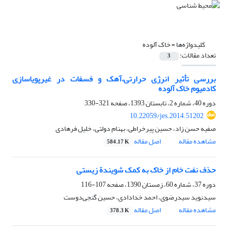
کلیدواژه‌ها =
خاک آلوده
تعداد مقالات:
3
بررسی تأثیر انرژی حرارتی،آهک و فسفات در غیرپویاسازی
کادمیوم خاک آلوده
دوره 40، شماره 2، تابستان 1393، صفحه
321-330
10.22059/jes.2014.51202
صفیه حسن زاد، حسین پیرخراطی، بهنام دولتی، خلیل فرهادی
مشاهده مقاله
اصل مقاله
584.17 K
حذف نفت خام از خاک به کمک شویندة زیستی
دوره 37، شماره 60، زمستان 1390، صفحه
107-116
سید‌نوید سید‌رضوی، احمد خدادادی، حسین گنجی‌دوست
مشاهده مقاله
اصل مقاله
378.3 K