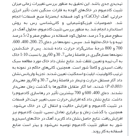
تهدیدی جدی باشد. این تحقیق به منظور بررسی تغییرات زمانی میزان
تثبیت کادمیوم در خاک‌های آلوده به فلزات سنگین تحت تأثیر انرژی
حرارتی، آهک (CaCO
) و کود فسفاته (به‌منزلۀ منبع فسفات) انجام
3
شد. خصوصیات فیزیکوشیمیایی و کانی‌شناسی رس به روش
استاندارد انجام شد. به منظور بررسی تثبیت کادمیوم، محلول آهک در
سطوح صفر و 5 درصد، محلول کود فسفاته در سطوح صفر و 5/2 درصد
تهیه و با خاک مخلوط شد. سپس، نمونه‌ها در دمای 25 ،200، 400، 600،
700 و 800 درجۀ سانتی‌گراد حرارت داده شدند. پس از خنک‌شدن
نمونه‌ها عصاره‌گیری در فاصلۀ زمانی 7، 30 و 60 روز با نسبت 1:10 خاک
به آب تهیه و تعیین غلظت شد. نتایج نشان داد خاک مورد مطالعه سبک
بافت، اسیدی و کاملاً شور است. همچنین، کانی‌های حاکم در نمونه به
ترتیب کائولینیت، ایلیت و اسمکتیت تعیین شدند. تجزیۀ واریانس نشان
داد آثار مستقل حرارت و تیمار در فاصلۀ زمانی 7، 30 و 60 روز معنی‌دار
(
P<0.001
) شدند، اما آثار متقابل فاکتورها با گذشت زمان معنی‌دار
نشدند. دمای 400، 600 و 700 بیشترین تأثیر در رهاسازی کادمیوم را
داشت. نتایج نشان داد که افزایش حرارت سبب تغییر جهت اثر فسفات
در تثبیت کادمیوم و افزایش حلالیت و انتقال آن در خاک می‌شود.
همچنین، با گذشت زمان و برقراری تعادل نسبی، تثبیت کادمیوم نیز
افزایش یافت. نتایج حاصل نشان داد کاربرد آهک در خاک‌های اسیدی و
شور به منظور تثبیت کادمیوم توصیه نمی‌شود و بهتر است منابع
فسفاته به کار روند.