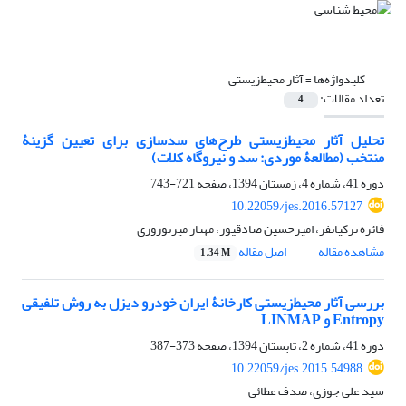
کلیدواژه‌ها =
آثار محیط‌زیستی
تعداد مقالات:
4
تحلیل آثار محیط‌زیستی طرح‌های سدسازی برای تعیین گزینۀ
منتخب (مطالعۀ موردی: سد و نیروگاه کلات)
دوره 41، شماره 4، زمستان 1394، صفحه
721-743
10.22059/jes.2016.57127
فائزه ترکیانفر، امیرحسین صادقپور، مهناز میرنوروزی
مشاهده مقاله
اصل مقاله
1.34 M
بررسی آثار محیط‌زیستی کارخانۀ ایران خودرو دیزل به روش تلفیقی
Entropy و LINMAP
دوره 41، شماره 2، تابستان 1394، صفحه
373-387
10.22059/jes.2015.54988
سید علی جوزی، صدف عطائی