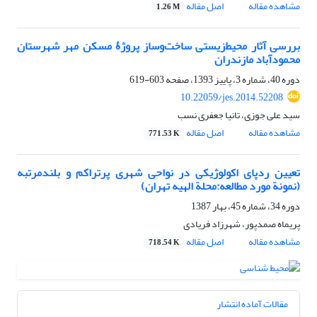
مشاهده مقاله
اصل مقاله
1.26 M
بررسی آثار محیط‌زیستی ساخت‌و‌ساز پروژۀ مسکن مهر شهرستان
محمودآباد مازندران
دوره 40، شماره 3، پاییز 1393، صفحه
603-619
10.22059/jes.2014.52208
سید علی جوزی، تانیا جعفری نسب
مشاهده مقاله
اصل مقاله
771.53 K
تعیین ردپای اکولوژیکی در نواحی شهری پرتراکم و بلندمرتبه
(نمونة مورد مطالعه:محلة الهیه تهران)
دوره 34، شماره 45، بهار 1387
پریماه صمدپور، شهرزاد فریادی
مشاهده مقاله
اصل مقاله
718.54 K
مقالات آماده انتشار