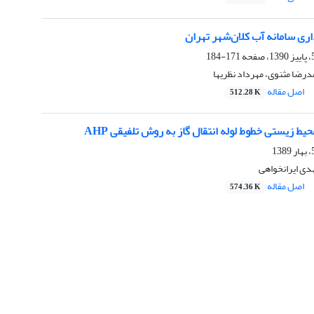
ری سامانه آب کلان‌شهر تهران
171-184
د‌رضا مثنوی، مهرداد نظریها
اصل مقاله
512.28 K
ط زیستی خطوط لوله انتقال گاز به روش تلفیقی AHP
دی ایرانخواهی
اصل مقاله
574.36 K