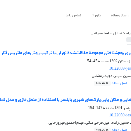
ارسال مقاله
داوران
تماس با ما
رایند تحلیل سلسله مراتبی
ی بوم‌شناختی مجموعة حفاظت‌شدة توران با ترکیب روش‌های ماتریس آثار متق
45-54
10.22059/je
سین سپهر، مجید رمضانی
اصل مقاله
666.47 K
ی و مکان یابی پارک‌های شهری بابلسر با استفاده از منطق فازی و مدل تحلیل 
147-154
10.22059/je
حسین زاده، امین فرجی ملائی، میثم احمدی فیروزجایی
اصل مقاله
950.22 K