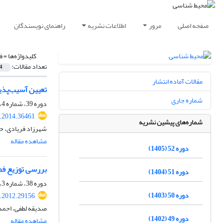
صفحه اصلی
مرور
اطلاعات نشریه
راهنمای نویسندگان
کلیدواژه‌ها =
ف
تعداد مقالات:
4
مقالات آماده انتشار
تعیین آسیب‌پذیر
شماره جاری
دوره 39، شماره 4، زمستان 1392، صفحه
s.2014.36461
شماره‌های پیشین نشریه
شهرزاد فریادی، ح
مشاهده مقاله
دوره 52 (1405)
بررسی توزیع فضای
دوره 51 (1404)
دوره 38، شماره 3، پاییز 1391، صفحه
دوره 50 (1403)
s.2012.29156
صدیقه لطفی، احمد 
دوره 49 (1402)
مشاهده مقاله