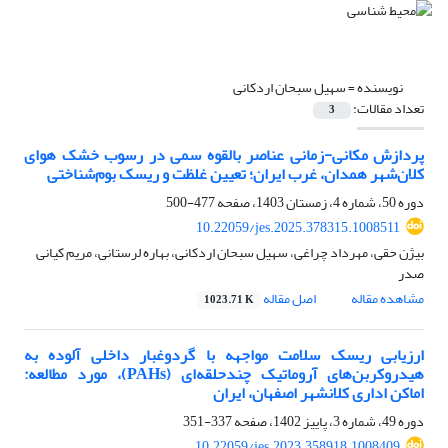
نویسنده =
سهیل سبحان اردکانی
تعداد مقالات:
3
پردازش مکانی-زمانی عناصر بالقوه سمی در رسوب خشک هوای
کلان‌شهر همدان، غرب ایران؛ تعیین غلظت و ریسک بوم‌‎شناختی
دوره 50، شماره 4، زمستان 1403، صفحه
477-500
10.22059/jes.2025.378315.1008511
بیژن حقی، مهرداد چراغی، سهیل سبحان اردکانی، بهاره لرستانی، مریم کیانی
صدر
مشاهده مقاله
اصل مقاله
1023.71 K
ارزیابی ریسک سلامت مواجهه با گردوغبار داخلی آلوده به
هیدروکربن‌های آروماتیک چندحلقه‌ای (PAHs)، مورد مطالعه:
اماکن اداری ‌کلانشهر اصفهان، ایران
دوره 49، شماره 3، پاییز 1402، صفحه
337-351
10.22059/jes.2023.358918.1008409