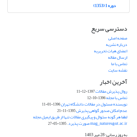
دوره 1 (1353)
دسترسی سریع
صفحه اصلی
درباره نشریه
اعضای هیات تحریریه
ارسال مقاله
تماس با ما
نقشه سایت
آخرین اخبار
روال پذیرش مقالات
1397-12-11
تماس با مجله
1396-10-12
نویسنده مسئول در مقالات دانشگاه تهران
1396-01-11
عدم امکان صدور گواهی پذیرش
1395-11-21
لطفا هر گونه سئوال و پیگیری مقالات تنها از طریق ایمیل مجله
mag_natures@ut.ac.ir صورت پذیرد.
1395-05-27
به روز رسانی: 28 مهر 1403