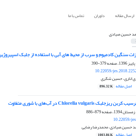
ارسال مقاله
داوران
تماس با ما
د حسین صیادی
ت سنگین کادمیوم و سرب از محیط های آبی با استفاده از جلبک اسپیروژیر
379-390
10.22059/jes.2018.225
 اناری، حسین شکری
اصل مقاله
896.32 K
ک Chlorella vulgaris در آب‌های با شوری متفاوت
879-886
10.22059/je
مد حسین صیادی، محمدرضا رضایی
اصل مقاله
1003.86 K