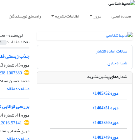
صفحه اصلی
مرور
اطلاعات نشریه
راهنمای نویسندگان
نویسنده =
محم
تعداد مقالات:
3
مقالات آماده انتشار
جذب زیستی فلزا
شماره جاری
دوره 43، شماره 3، پاییز 1396، صفحه
238.1007380
شماره‌های پیشین نشریه
محمد حسین صیادی
مشاهده مقاله
دوره 52 (1405)
بررسی توانایی ترسیب کربن ریزجلب
دوره 51 (1404)
دوره 41، شماره 4، زمستان 1394، صفحه
دوره 50 (1403)
s.2016.57141
مهری شعبانی، مح
دوره 49 (1402)
مشاهده مقاله