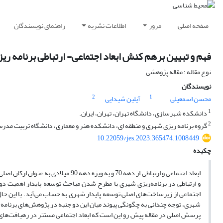
صفحه اصلی
مرور
اطلاعات نشریه
راهنمای نویسندگان
فهم و تبیین برهم کنش ابعاد اجتماعی- ارتباطی برنامه ری
نوع مقاله : مقاله پژوهشی
نویسندگان
2
1
محسن اسمعیلی
آیلین شیدایی
1
دانشکده شهرسازی، دانشگاه تهران، تهران، ایران.
2
گروه برنامه ریزی شهری و منطقه ای، دانشکده هنر و معماری، دانشگاه تربیت مدرس،
10.22059/jes.2023.365474.1008449
چکیده
ابعاد اجتماعی و ارتباطی از دهه 70 و 
و ارتباطی در برنامه‌ریزی شهری با مطرح شدن مباحث توسعه پایدار اهمیت دوچ
اجتماعی از زیرساخت‌های اصلی توسعه پایدار شهری به حساب می‌آید. با این حال 
شهری، توجه چندانی به چگونگی پیوند میان این دو جنبه در پژوهش‌های برنام
پرسش اصلی در مقاله پیش رو این است که ابعاد اجتماعی مستتر در رهیافت‌های جد