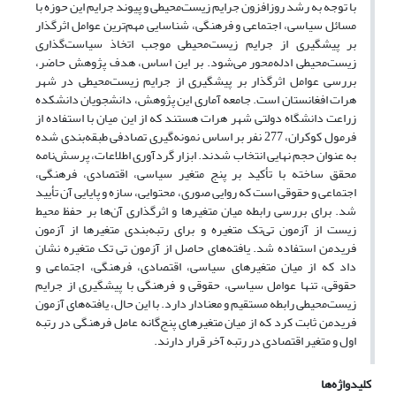
با توجه به رشد روزافزون جرایم زیست‌محیطی و پیوند جرایم این حوزه با
مسائل سیاسی، اجتماعی و فرهنگی، شناسایی مهم‌ترین عوامل اثرگذار
بر پیشگیری از جرایم زیست‌محیطی موجب اتخاذ سیاست‌گذاری
زیست‌محیطی ادله‌محور می‌شود. بر این اساس، هدف پژوهش حاضر،
بررسی عوامل اثرگذار بر پیشگیری از جرایم زیست‌محیطی در شهر
هرات افغانستان است. جامعه آماری این پژوهش، دانشجویان دانشکده
زراعت دانشگاه دولتی شهر هرات هستند که از این میان با استفاده از
فرمول کوکران، 277 نفر بر اساس نمونه‌گیری تصادفی طبقه‌بندی شده
به عنوان حجم نهایی انتخاب شدند. ابزار گردآوری اطلاعات، پرسش‌نامه
محقق ساخته با تأکید بر پنج متغیر سیاسی، اقتصادی، فرهنگی،
اجتماعی و حقوقی است که روایی صوری، محتوایی، سازه و پایایی آن تأیید
شد. برای بررسی رابطه میان متغیرها و اثرگذاری آن‌ها بر حفظ محیط
زیست از آزمون تی‌تک متغیره و برای رتبه‌بندی متغیرها از آزمون
فریدمن استفاده شد. یافته‌های حاصل از آزمون تی تک متغیره نشان
داد که از میان متغیرهای سیاسی، اقتصادی، فرهنگی، اجتماعی و
حقوقی، تنها عوامل سیاسی، حقوقی و فرهنگی با پیشگیری از جرایم
زیست‌‌محیطی رابطه مستقیم و معنادار دارد. با این حال، یافته‌های آزمون
فریدمن ثابت کرد که از میان متغیرهای پنج‌گانه عامل فرهنگی در رتبه
اول و متغیر اقتصادی در رتبه آخر قرار دارند.
کلیدواژه‌ها