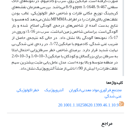
صورت گرفته است. میانگین روی، سرب و کادمیوم، در نمونه‌های خاک
سطحی ppm 1/1648، 9/467 و 8/9 می‌باشد. بررسی همزمان نقشه‌ها‌ی
کریجینگ توزیع مکانی فلزات و شاخص خطر اکولوژیکی، غالب بودن
غلظت‌های بالای فلزات را در اطراف MFMMA نشان می‌دهد که همسو با
نتایج بدست آمده از شاخص‌های درجه‌ی آلودگی اصلاح شده و بار
آلودگی است. براساس شاخص زمین انباشت، سرب در 1/16% و روی در
5/17% نمونه‌ها آلودگی بالا نشان داد. در حالی که نتیجه‌ی حاصل از
ضریب غنی شدگی، کادمیوم با میانگین 1/72، در رده‌ی غنی شدگی بی
نهایت شدید قرار دارد. برمبنای شاخص خطر سرطان‌زایی احتمال ابتلا
به سرطان برای بزرگسالان و کودکان با میانگین 3-10×1/0 و 3-10×2/0
در منطقه متوسط و بالا بوده است. مدل عامل یابی مثبت بیشترین سهم
غلظت فلزات را (بیش از 90%) ناشی از منشأ آنتروپوژنیک نشان داد.
کلیدواژه‌ها
مجتمع فرآوری مواد معدنی انگوران
آنتروپوژنیک
خطر اکولوژیکی
غنی شدگی
20.1001.1.10258620.1399.46.1.10.9
مراجع