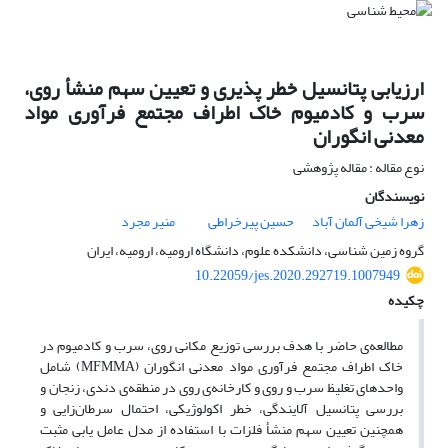
ارزیابی پتانسیل خطر پذیری و تعیین سهم منشأ روی،
سرب و کادمیوم خاک‌ اطراف مجتمع فرآوری مواد
معدنی انگوران
نوع مقاله : مقاله پژوهشی
نویسندگان
زهرا شیخی آلمان آباد
حسین پیرخراطی
منیر مجرد
گروه زمین شناسی، دانشکده علوم، دانشگاه ارومیه، ارومیه، ایران
10.22059/jes.2020.292719.1007949
چکیده
مطالعه‌ی حاضر با هدف بررسی توزیع مکانی روی، سرب و کادمیوم در
خاک اطراف مجتمع‌ فرآوری مواد معدنی انگوران (MFMMA) شامل
واحدهای تغلیظ سرب و روی و کارخانه‌ی روی در منطقه‌ی دندی، زنجان و
بررسی پتانسیل آلایندگی، خطر اکولوژیکی، احتمال سرطان‌زایی و
همچنین تعیین سهم منشأ فلزات با استفاده از مدل عامل یابی مثبت