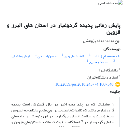
پایش زمانی پدیده گردوغبار در استان های البرز و
قزوین
نوع مقاله : مقاله پژوهشی
نویسندگان
1
1
1
طیبه مصباح زاده
ناهید علی پور
حسن احمدی
آرش ملکیان
1
2
محمد جعفری
1
دانشگاه تهران
2
استاد دانشگاه تهران
10.22059/jes.2018.245774.1007548
چکیده
از مشکلاتی که در چند دهه اخیر در حال گسترش است پدیده
گردوغبار می‌باشد که تاثیرات نامطلوبی بر روی منابع مختلف به خصوص
محیط زیست و سلامت انسان می‌گذارد. در این پژوهش از داده‌های
ساعتی گردوغبار در 7 ایستگاه سینوپتیک منتخب استان‌های قزوین و