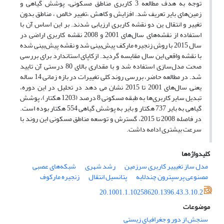
توجه به هدف مطالعه 3 کاربری مناطق مسکونی، پوشش گیاهی و
زمین‌های بایر تعریف شد. افزایش و کاهش ،تغییر خالص ، مناطق بدون
تغییر و انتقال ین دو نقشه کاربری ارزیابی شدند. بر این اساس آن با
استفاده از نقشه‌های سال‌های 2001 و 2008 نقشه کاربری اراضی در
سال 2015 با روش زنجیره مارکف پیش‌بینی شد و نقشه پیش‌بینی شده
با نقشه واقعی این سال مقایسه گردید. ازکاپای استاندارد برای بررسی
صحت مدل‌سازی استفاده شد و با مقداری بالای 80 درستی آن تایید
شد. در مطالعه حاضر، بررسی روند کلی تغییرات در بازه زمانی 14 ساله
یعنی سال‌های 2001 تا 2015 نشان می دهد در تحلیل در این دوره،
تبدیل سایر کاربری‌ها به طبقه مسکونی 8 درصد (1203 هکتار)، پوشش
گیاهی به بایر 737 هکتار و بایر به پوشش گیاهی 554 هکتار بوده است.
در فاصله 2008 تا 2015، گسترش و توسعه مناطق مسکونی این روند با
سرعت بیشتری ادامه داشت.
کلیدواژه‌ها
مدل ساز تغیییر کاربری سرزمین
رشد شهری
شبکه‌های عصبی
مصنوعی پرسپترون چندلایه
پتانسیل انتقال
زنجیره مارکوف
20.1001.1.10258620.1396.43.3.10.2
موضوعات
سنجش از دور و جغرافیای زیستی