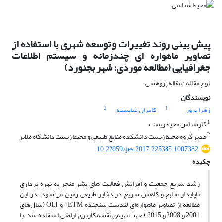
پیش بینی روند تغییرات و توسعه شهری با استفاده از
تصاویر ماهواره ای چندزمانه و سیستم اطلاعات
جغرافیایی (مطالعه موردی: شهر بجنورد)
نوع مقاله : مقاله پژوهشی
نویسندگان
2
1
زهرا پرور
کامران شایسته
1
کارشناس محیط زیست
2
مدیر گروه محیط زیست دانشکده منابع طبیعی و محیط زیست دانشگاه ملایر
10.22059/jes.2017.225385.1007382
چکیده
رشد سریع جمعیت و افزایش فعالیت های بشر منجر به بهره برداری
ناپایدار منابع و کاهش سریع در ذخایر طبیعی زمین می شود. در این
مطالعه از تصاویر ماهواره‌ای لندست سنجنده ETM+ و OLI (سال‌های
2001 و 2008 و 2015 ) جهت تهیه‌ی نقشه کاربری اراضی استفاده شد. با