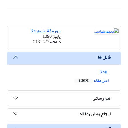
دوره 43، شماره 3
پاییز 1396
صفحه
513-527
فایل ها
XML
اصل مقاله
1.36 M
هم رسانی
ارجاع به این مقاله