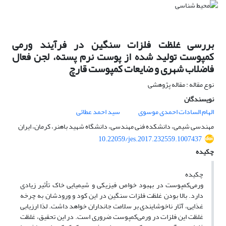
بررسی غلظت فلزات سنگین در فرآیند ورمی
کمپوست تولید شده از پوست نرم پسته، لجن فعال
فاضلاب شهری و ضایعات کمپوست قارچ
نوع مقاله : مقاله پژوهشی
نویسندگان
الهام السادات احمدی موسوی
سید احمد عطائی
مهندسی شیمی، دانشکده فنی مهندسی، دانشگاه شهید باهنر، کرمان، ایران
10.22059/jes.2017.232559.1007437
چکیده
چکیده
ورمی‌کمپوست در بهبود خواص فیزیکی و شیمیایی خاک تأثیر زیادی
دارد. بالا بودن غلظت فلزات سنگین در این کود و ورودشان به چرخه
غذایی، آثار ناخوشایندی بر سلامت جانداران خواهد داشت. لذا ارزیابی
غلظت این فلزات در ورمی‌کمپوست ضروری است. در این تحقیق، غلظت