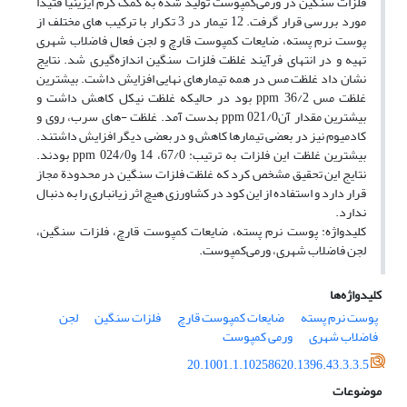
فلزات سنگین در ورمی‌کمپوست تولید شده به کمک کرم ایزینیا ‌فتیدا
مورد بررسی قرار گرفت. 12 تیمار در 3 تکرار با ترکیب‌ های مختلف از
پوست نرم پسته، ضایعات کمپوست قارچ و لجن فعال فاضلاب شهری
تهیه و در انتهای فرآیند غلظت فلزات سنگین اندازه‌گیری شد. نتایج
نشان داد غلظت مس در همه تیمارهای نهایی افزایش داشت. بیشترین
غلظت مس ppm 36/2 بود در حالیکه غلظت نیکل کاهش داشت و
بیشترین مقدار آنppm 021/0 بدست آمد. غلظت -های سرب، روی و
کادمیوم نیز در بعضی تیمارها کاهش و در بعضی دیگر افزایش داشتند.
بیشترین غلظت این فلزات به ترتیب: 67/0، 14 وppm 024/0 بودند.
نتایج این تحقیق مشخص کرد که غلظت فلزات سنگین در محدودة مجاز
قرار دارد و استفاده از این کود در کشاورزی هیچ اثر زیانباری را به دنبال
ندارد.
کلیدواژه: پوست نرم پسته، ضایعات کمپوست قارچ، فلزات سنگین،
لجن فاضلاب شهری، ورمی‌کمپوست.
کلیدواژه‌ها
پوست نرم پسته
ضایعات کمپوست قارچ
فلزات سنگین
لجن
فاضلاب شهری
ورمی کمپوست
20.1001.1.10258620.1396.43.3.3.5
موضوعات