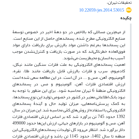
تحقیقات تهران،
10.22059/jes.2014.53015
چکیده
از مهم‌ترین مسائلی که بالاخص در دو دهۀ اخیر در خصوص توسعۀ
صنایع الکترونیکی مطرح شده، پسماندهای حاصل از این صنایع است.
این پسماندها به‌رغم داشتن مواد با‌ارزش برای بازیافت دارای مواد
فوق‌العاده خطرناکی‌اند که در صورت بازیافت‌ و کنترل‌نشدن موجب
آسیب به انسان‌ و محیط‌زیست می‌‌شوند.
اهمیت پسماند‌های الکترونیکی به علت فلزات سنگین مانند نیکل،
کادمیوم، سرب و فلزات با‌ارزش قابل بازیافت مانند طلا، نقره،
آلومینیوم، آهن، مس و ... در آن است. در این مطالعه سعی شده است
ارزش اقتصادی فلزات آهن، آلومینیوم و مس در پسماند‌های
الکترونیکی منطقۀ 6 تهران محاسبه شود. برای این منظور با توجه به
نبود بانک اطلاعاتی معتبر در کشور در خصوص تولید این نوع پسماندها،
به کمک پرسش‌نامه‌هایی، میزان تولید حال و آیندۀ پسماند‌های
الکترونیکی با استفاده از روش‌های کمّی ‌محاسبه شد. این میزان در سال
1392 حدود 745 تن برآورد شد که بر اساس ارزش اقتصادی فلزات
آهن، مس و آلومینیوم در بازارهای جهانی، ارزش این‌ها حدود 499000
دلار برآورد شد. انتظار می‌رود کل تولیدات پسماندهای الکترونیکی این
منطقه تا سال 1402، حدود 1145 تن باشد و ارزش اقتصادی فلزات